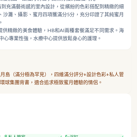
格到充滿藝術感的室內設計，從繽紛的色彩搭配到精緻的細
、沙灘、攝影、蜜月四項獲滿分5分，充分印證了其純蜜月
。
提供精緻的美食體驗，HB和AI兩種套餐滿足不同需求。海
水中心專業性強，水療中心提供放鬆身心的護理。
成人純蜜月島（滿分極為罕見），四維滿分評分+設計色彩+私人管
點。環球集團背書，適合追求極致蜜月體驗的情侶。
私人管家
浴缸