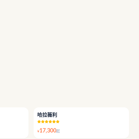
5.0
5.0
哈拉薇利
17,300
¥
起