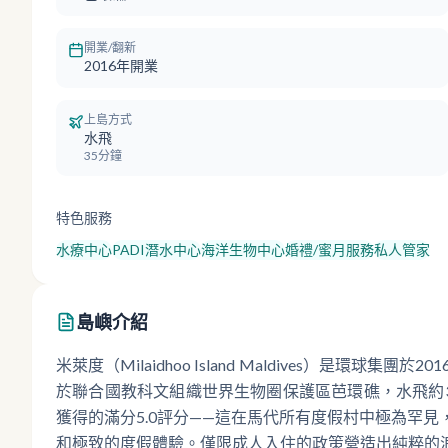
開業/翻新
2016年開業
上島方式
水飛
35分鐘
特色服務
水療中心
PADI潛水中心
海洋生物中心
婚禮/蜜月服務
私人管家
島嶼介紹
米萊度（Milaidhoo Island Maldives）是
於聯合國教科文組織世界生物圈保護區芭環礁，水飛約35分
獲得的滿分5.0評分——這在馬代所有度假村中極為罕見
和極致的度假體驗。僅限成人入住的政策營造出純粹的