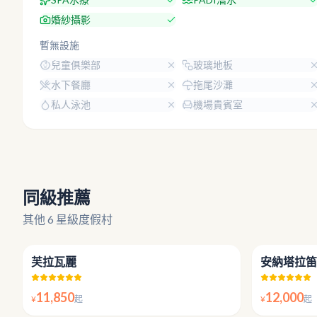
婚紗攝影
暫無設施
兒童俱樂部
玻璃地板
水下餐廳
拖尾沙灘
私人泳池
機場貴賓室
同級推薦
其他 6 星級度假村
4.8
芙拉瓦麗
安納塔拉笛
11,850
12,000
¥
起
¥
起