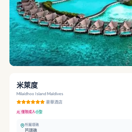
米萊度
Milaidhoo Island Maldives
豪華
酒店
僅限成人
小型
所屬環礁
芭環礁