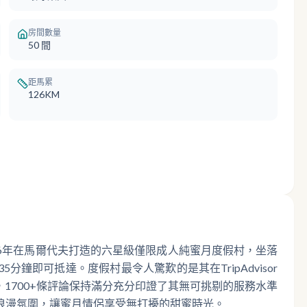
房間數量
50
間
距馬累
126KM
環球集團於2016年在馬爾代夫打造的六星級僅限成人純蜜月度假村，坐落
鐘即可抵達。度假村最令人驚歎的是其在TripAdvisor
，1700+條評論保持滿分充分印證了其無可挑剔的服務水準
浪漫氛圍，讓蜜月情侶享受無打擾的甜蜜時光。