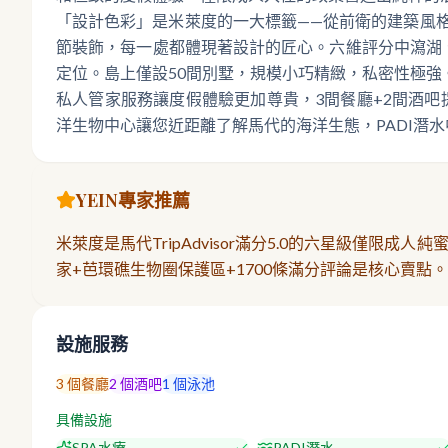
「設計色彩」是米萊度的一大標籤——從前衛的建築風
節裝飾，每一處都體現著設計的匠心。六維評分中瀉湖
定位。島上僅設50間別墅，規模小巧精緻，私密性極強
私人管家服務讓度假體驗更加尊貴，3間餐廳+2間酒吧
洋生物中心讓您近距離了解馬代的海洋生態，PADI潛
YEIN專家推薦
米萊度是馬代TripAdvisor滿分5.0的六星級僅限
家+芭環礁生物圈保護區+1700條滿分評論是核心賣
設施服務
3
個餐廳
2
個酒吧
1
個泳池
具備設施
SPA水療
PADI潛水