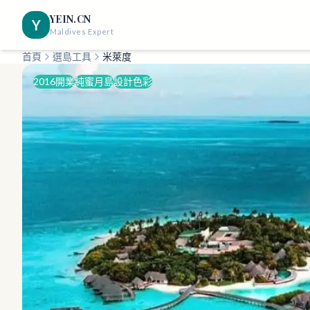
YEIN.CN
Y
Maldives Expert
首頁
選島工具
米萊度
2016開業
純蜜月島
設計色彩