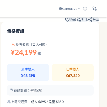
Language
收藏
對比
分享
價格資訊
參考價格（每人/4晚）
¥24,199
起
淡季雙人
旺季雙人
¥48,398
¥67,320
餐飲計劃：
半餐
全包
上島交通費：
成人
$
695
/ 兒童 $350