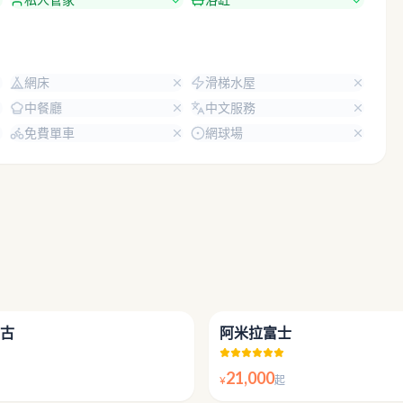
網床
滑梯水屋
中餐廳
中文服務
免費單車
網球場
5.0
古
阿米拉富士
21,000
¥
起