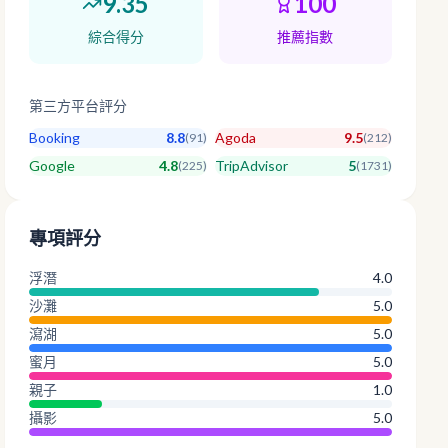
9.35
100
綜合得分
推薦指數
第三方平台評分
Booking
8.8
Agoda
9.5
(
91
)
(
212
)
Google
4.8
TripAdvisor
5
(
225
)
(
1731
)
專項評分
浮潛
4.0
沙灘
5.0
瀉湖
5.0
蜜月
5.0
親子
1.0
攝影
5.0