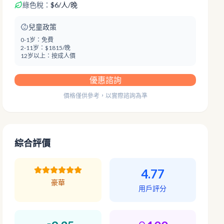
綠色稅：
$
6
/
人/晚
兒童政策
0-1岁：
免費
2-11岁：
$1815/晚
12岁以上：
按成人價
優惠諮詢
價格僅供參考，以實際諮詢為準
綜合評價
4.77
豪華
用戶評分