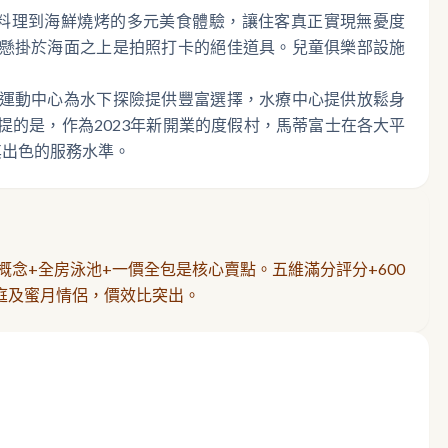
料理到海鮮燒烤的多元美食體驗，讓住客真正實現無憂度
懸掛於海面之上是拍照打卡的絕佳道具。兒童俱樂部設施
運動中心為水下探險提供豐富選擇，水療中心提供放鬆身
的是，作為2023年新開業的度假村，馬蒂富士在各大平
其出色的服務水準。
概念+全房泳池+一價全包是核心賣點。五維滿分評分+600
庭及蜜月情侶，價效比突出。