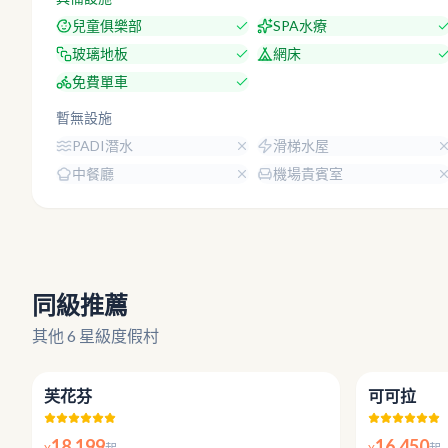
兒童俱樂部
SPA水療
玻璃地板
網床
免費單車
暫無設施
PADI潛水
滑梯水屋
中餐廳
機場貴賓室
同級推薦
其他 6 星級度假村
4.8
芙花芬
可可拉
18,199
16,450