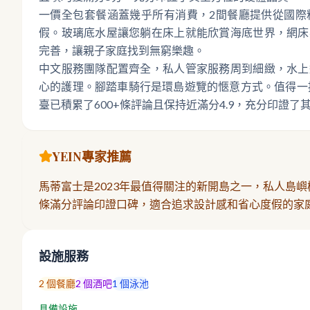
一價全包套餐涵蓋幾乎所有消費，2間餐廳提供從國際
假。玻璃底水屋讓您躺在床上就能欣賞海底世界，網床
完善，讓親子家庭找到無窮樂趣。
中文服務團隊配置齊全，私人管家服務周到細緻，水上
心的護理。腳踏車騎行是環島遊覽的愜意方式。值得一提
臺已積累了600+條評論且保持近滿分4.9，充分印證了
YEIN專家推薦
馬蒂富士是2023年最值得關注的新開島之一，私人島嶼
條滿分評論印證口碑，適合追求設計感和省心度假的家
設施服務
2
個餐廳
2
個酒吧
1
個泳池
具備設施