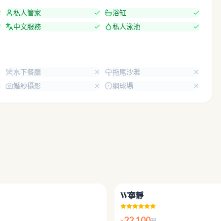
私人管家
浴缸
中文服務
私人泳池
水下餐廳
拖尾沙灘
婚紗攝影
網球場
5.0
W寧靜
22,100