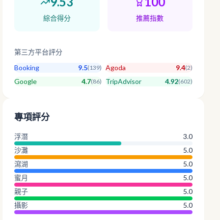
9.53
100
綜合得分
推薦指數
第三方平台評分
Booking
9.5
Agoda
9.4
(
139
)
(
2
)
Google
4.7
TripAdvisor
4.92
(
86
)
(
602
)
專項評分
浮潛
3.0
沙灘
5.0
瀉湖
5.0
蜜月
5.0
親子
5.0
攝影
5.0