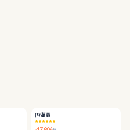
5.0
4.9
JW萬豪
17,906