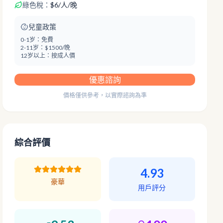
綠色稅：
$
6
/
人/晚
兒童政策
0-1岁：
免費
2-11岁：
$1500/晚
12岁以上：
按成人價
優惠諮詢
價格僅供參考，以實際諮詢為準
綜合評價
4.93
豪華
用戶評分