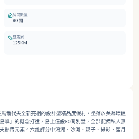
房間數量
80
間
距馬累
125KM
d）是2023年在馬爾代夫全新亮相的設計型精品度假村，坐落於美慕環礁
島嶼」的概念打造，島上僅設80間別墅，全部配備私人無
夫熱帶元素。六維評分中瀉湖、沙灘、親子、攝影、蜜月