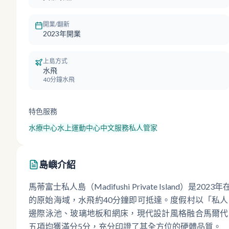
開業/翻新
2023年開業
上島方式
水飛
40分鐘水飛
特色服務
水療中心
水上運動中心
中文服務
私人管家
島嶼介紹
馬蒂富士私人島（Madifushi Private Islan
的原始海域，水飛約40分鐘即可抵達。度假村以「私人
邊際泳池、玻璃地板和網床，現代設計風格融合馬爾代
五項均獲滿分5分，充分印證了其全方位的硬體品質。