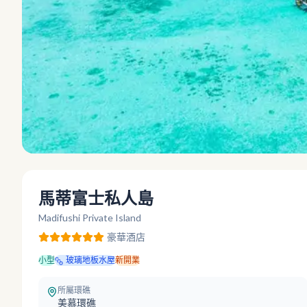
馬蒂富士私人島
Madifushi Private Island
豪華
酒店
小型
玻璃地板水屋
新開業
所屬環礁
美慕環礁