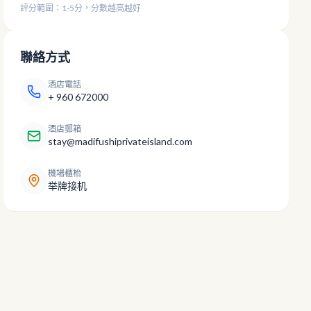
評分範圍：1-5分，分數越高越好
聯絡方式
酒店電話
+ 960 672000
酒店郵箱
stay@madifushiprivateisland.com
機場櫃枱
举牌接机