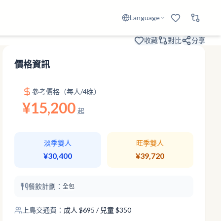
Language
收藏
對比
分享
價格資訊
參考價格（每人/4晚）
¥15,200
起
淡季雙人
旺季雙人
¥30,400
¥39,720
餐飲計劃：
全包
上島交通費：
成人
$
695
/ 兒童 $350