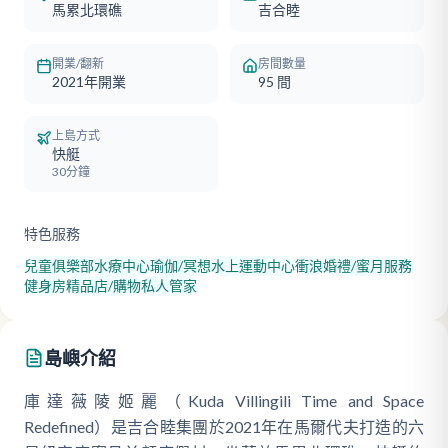
馬累北環礁
吉合睦
開業/翻新
房間數量
2021年開業
95
間
上島方式
快艇
30分鐘
特色服務
兒童俱樂部
水療中心
瑜伽/冥想
水上運動中心
衝浪
婚禮/蜜月服務
健身房
精品店/購物
私人管家
島嶼介紹
庫達薇陵姬麗（Kuda Villingili Time and Space
Redefined）是吉合睦集團於2021年在馬爾代夫打造的六