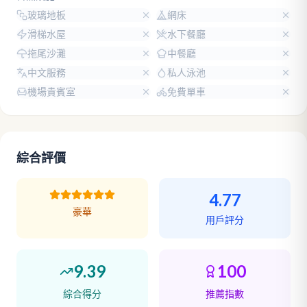
玻璃地板
網床
滑梯水屋
水下餐廳
拖尾沙灘
中餐廳
中文服務
私人泳池
機場貴賓室
免費單車
綜合評價
4.77
豪華
用戶評分
9.39
100
綜合得分
推薦指數