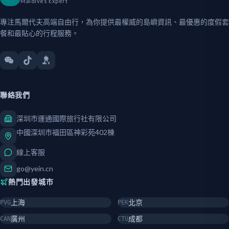
Maldives Expert
專注馬爾代夫高端自由行，為你提供最權威的島嶼資訊、最優惠的度假套
餐和最貼心的行程服務。
聯絡我們
深圳市運通國際旅行社有限公司
中國深圳市福田區神彩苑402棟
線上客服
go@yein.cn
熱門出發城市
上海
北京
PVG
PEK
廣州
成都
CAN
CTU