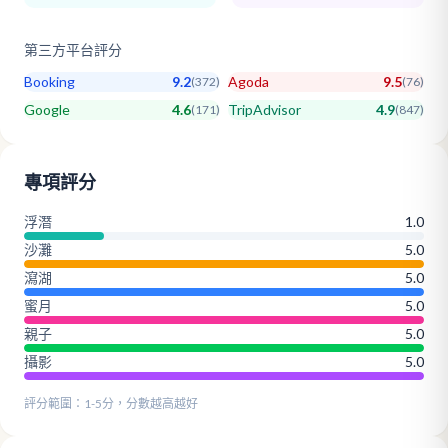
第三方平台評分
Booking
9.2
Agoda
9.5
(
372
)
(
76
)
Google
4.6
TripAdvisor
4.9
(
171
)
(
847
)
專項評分
浮潛
1.0
沙灘
5.0
瀉湖
5.0
蜜月
5.0
親子
5.0
攝影
5.0
評分範圍：1-5分，分數越高越好