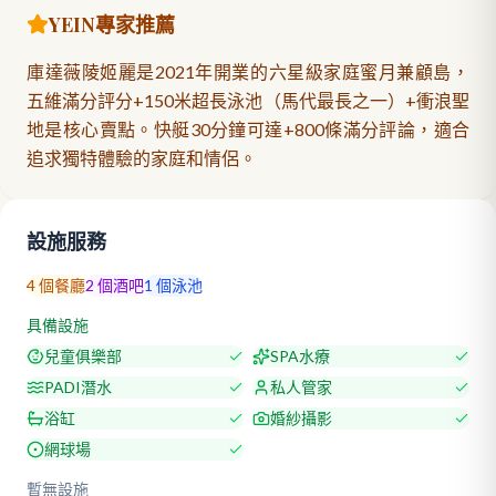
YEIN專家推薦
庫達薇陵姬麗是2021年開業的六星級家庭蜜月兼顧島，
五維滿分評分+150米超長泳池（馬代最長之一）+衝浪聖
地是核心賣點。快艇30分鐘可達+800條滿分評論，適合
追求獨特體驗的家庭和情侶。
設施服務
4
個餐廳
2
個酒吧
1
個泳池
具備設施
兒童俱樂部
SPA水療
PADI潛水
私人管家
浴缸
婚紗攝影
網球場
暫無設施