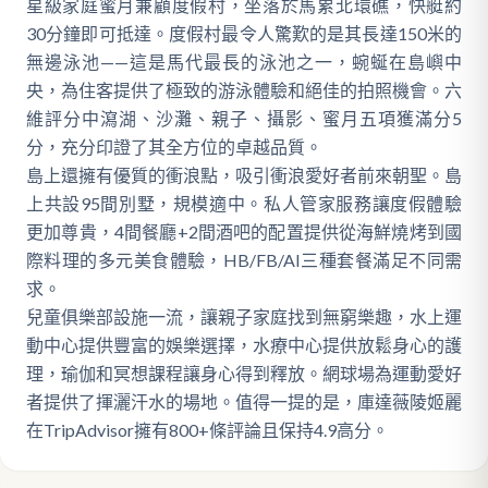
星級家庭蜜月兼顧度假村，坐落於馬累北環礁，快艇約
30分鐘即可抵達。度假村最令人驚歎的是其長達150米的
無邊泳池——這是馬代最長的泳池之一，蜿蜒在島嶼中
央，為住客提供了極致的游泳體驗和絕佳的拍照機會。六
維評分中瀉湖、沙灘、親子、攝影、蜜月五項獲滿分5
分，充分印證了其全方位的卓越品質。
島上還擁有優質的衝浪點，吸引衝浪愛好者前來朝聖。島
上共設95間別墅，規模適中。私人管家服務讓度假體驗
更加尊貴，4間餐廳+2間酒吧的配置提供從海鮮燒烤到國
際料理的多元美食體驗，HB/FB/AI三種套餐滿足不同需
求。
兒童俱樂部設施一流，讓親子家庭找到無窮樂趣，水上運
動中心提供豐富的娛樂選擇，水療中心提供放鬆身心的護
理，瑜伽和冥想課程讓身心得到釋放。網球場為運動愛好
者提供了揮灑汗水的場地。值得一提的是，庫達薇陵姬麗
在TripAdvisor擁有800+條評論且保持4.9高分。