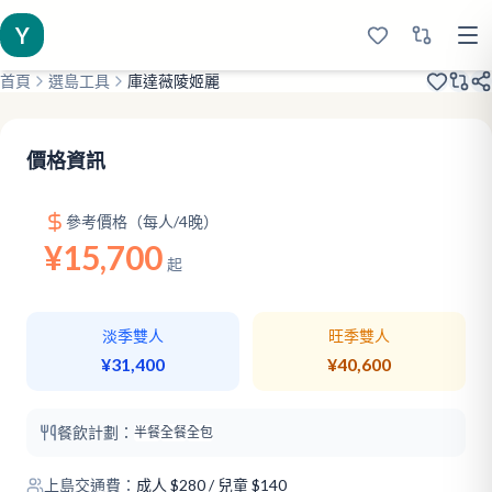
Y
首頁
選島工具
庫達薇陵姬麗
2021開業
衝浪聖地
150M泳池
價格資訊
參考價格（每人/4晚）
¥15,700
起
淡季雙人
旺季雙人
¥31,400
¥40,600
餐飲計劃：
半餐
全餐
全包
上島交通費：
成人
$
280
/ 兒童 $140