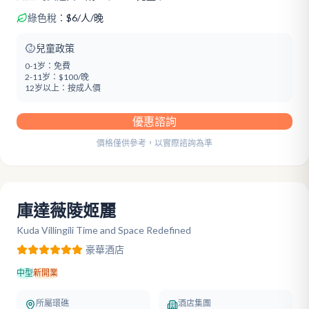
綠色稅：
$
6
/
人/晚
兒童政策
0-1岁：
免費
2-11岁：
$100/晚
12岁以上：
按成人價
優惠諮詢
價格僅供參考，以實際諮詢為準
庫達薇陵姬麗
Kuda Villingili Time and Space Redefined
豪華
酒店
中型
新開業
所屬環礁
酒店集團