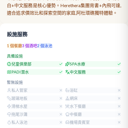
白+中文服務是核心優勢。Herethera集團背書+內飛可達,
適合追求價效比和探索空間的家庭,阿杜環礁獨特體驗。
設施服務
1
個餐廳
3
個酒吧
2
個泳池
具備設施
兒童俱樂部
SPA水療
PADI潛水
中文服務
暫無設施
私人管家
浴缸
玻璃地板
網床
滑梯水屋
水下餐廳
拖尾沙灘
中餐廳
私人泳池
機場貴賓室