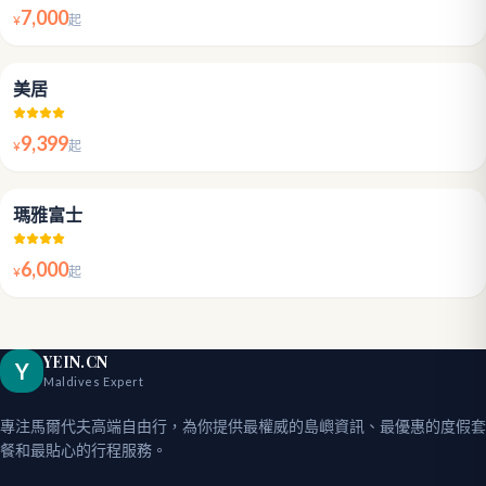
7,000
¥
起
4.1
美居
9,399
¥
起
4.3
瑪雅富士
6,000
¥
起
YEIN.CN
Y
Maldives Expert
專注馬爾代夫高端自由行，為你提供最權威的島嶼資訊、最優惠的度假套
餐和最貼心的行程服務。