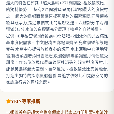
最大的特色在於其「超大島嶼+271間別墅+極致價效比」
的獨特優勢——擁有271間別墅,是馬代規模最大的度假村
之一,超大的島嶼面積讓這裡有足夠的探索空間,同時價格
極具競爭力,是追求價效比的理想之選。六維評分中瀉湖
獲滿分5分,水清沙白標籤充分展現了這裡的自然美景。
提供HB半餐套餐,1間餐廳+3間酒吧+2個泳池的配置滿足
基本度假需求。中文服務團隊配置齊全,兒童俱樂部設施
完善,水療中心提供放鬆身心的護理,水上運動中心活動豐
富,有機菜園增添田園體驗,浪漫體驗專案讓蜜月情侶感受
甜蜜。作為位於馬代最南端阿杜環礁的超大型度假村,卡
娜麗芙島將超大空間、自然風光、極致價效比完美融合,
打造出獨特的探索度假體驗,是追求價效比和寬敞空間的
家庭旅行者的理想之選。
YEIN專家推薦
卡娜麗芙島是超大島嶼高價效比代表,271間別墅+水清沙