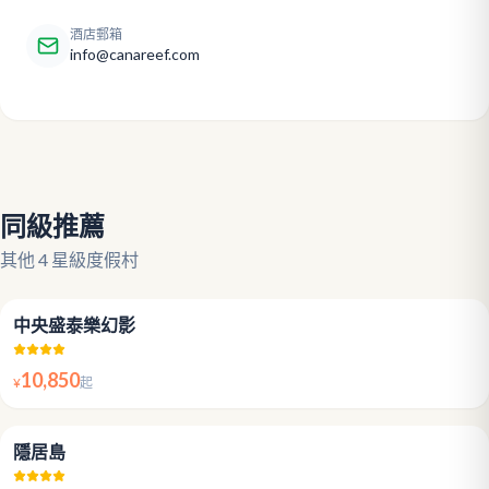
酒店郵箱
info@canareef.com
同級推薦
其他 4 星級度假村
4.2
中央盛泰樂幻影
10,850
¥
起
4.3
隱居島