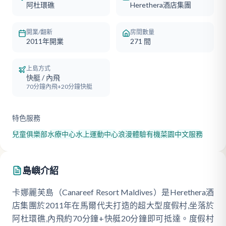
阿杜環礁
Herethera酒店集團
開業/翻新
房間數量
2011年開業
271
間
上島方式
快艇 / 內飛
70分鐘內飛+20分鐘快艇
特色服務
兒童俱樂部
水療中心
水上運動中心
浪漫體驗
有機菜園
中文服務
島嶼介紹
卡娜麗芙島（Canareef Resort Maldives）是Herethera酒
店集團於2011年在馬爾代夫打造的超大型度假村,坐落於
阿杜環礁,內飛約70分鐘+快艇20分鐘即可抵達。度假村