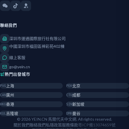
聯絡我們
深圳市運通國際旅行社有限公司
中國深圳市福田區神彩苑402棟
線上客服
go@yein.cn
熱門出發城市
上海
北京
PVG
PEK
廣州
成都
CAN
CTU
香港
新加坡
HKG
SIN
吉隆坡
曼谷
KUL
DMK
© 2026 YEIN.CN 馬爾代夫中文網. All rights reserved.
關於我們
聯絡我們
私隱政策
服務條款
粵ICP備13074659號