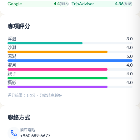
Google
4.4
TripAdvisor
4.36
(
556
)
(
818
)
專項評分
浮潛
3.0
沙灘
4.0
瀉湖
5.0
蜜月
4.0
親子
4.0
攝影
4.0
評分範圍：1-5分，分數越高越好
聯絡方式
酒店電話
+960 689-6677