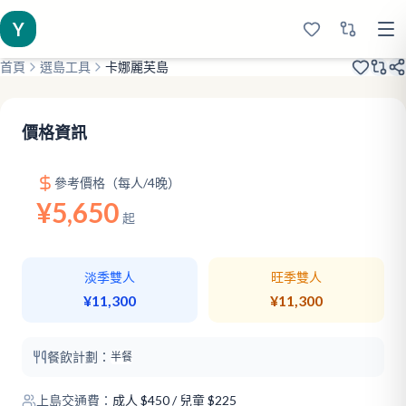
Y
首頁
選島工具
卡娜麗芙島
高價效比
超大島嶼
水清沙白
價格資訊
參考價格（每人/4晚）
¥5,650
起
淡季雙人
旺季雙人
¥11,300
¥11,300
餐飲計劃：
半餐
上島交通費：
成人
$
450
/ 兒童 $225