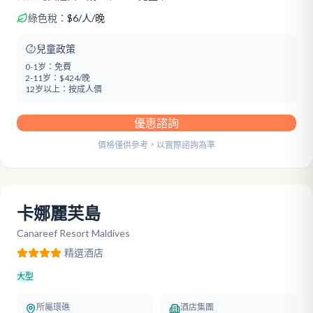
綠色稅：
$
6
/
人/晚
兒童政策
0-1岁：
免費
2-11岁：
$424/晚
12岁以上：
按成人價
優惠諮詢
價格僅供參考，以實際諮詢為準
卡娜麗芙島
Canareef Resort Maldives
精選
酒店
大型
所屬環礁
酒店集團