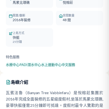
馬累北環礁
悅榕莊
開業/翻新
房間數量
2016年裝修
48
間
上島方式
快艇
25分鐘
特色服務
水療中心
PADI潛水中心
水上運動中心
中文服務
島嶼介紹
瓦賓法魯（Banyan Tree Vabbinfaru）是悅榕莊集團於
2016年完成全面裝修的五星級度假村,坐落於馬累北環礁,
豪華快艇僅需25分鐘即可抵達。度假村最令人驚歎的是