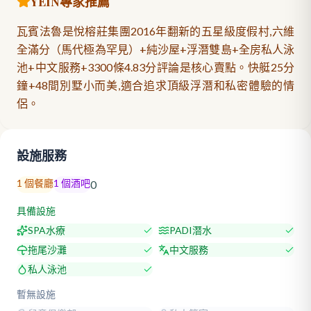
YEIN專家推薦
瓦賓法魯是悅榕莊集團2016年翻新的五星級度假村,六維
全滿分（馬代極為罕見）+純沙屋+浮潛雙島+全房私人泳
池+中文服務+3300條4.83分評論是核心賣點。快艇25分
鐘+48間別墅小而美,適合追求頂級浮潛和私密體驗的情
侶。
設施服務
1
個餐廳
1
個酒吧
0
具備設施
SPA水療
PADI潛水
拖尾沙灘
中文服務
私人泳池
暫無設施