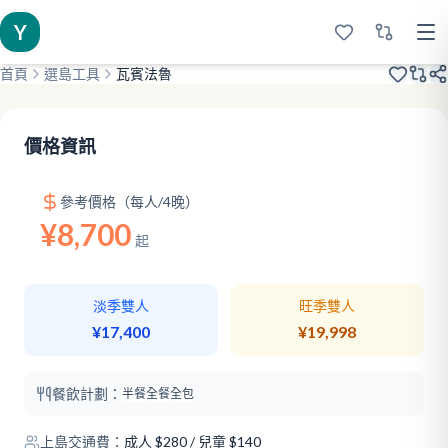
Y
首頁
選島工具
瓦賓法魯
2016裝修
純沙屋
浮潛雙島
價格資訊
參考價格（每人/4晚）
¥8,700
起
淡季雙人
旺季雙人
¥17,400
¥19,998
餐飲計劃：
半餐
全餐
全包
上島交通費：
成人
$
280
/ 兒童 $140