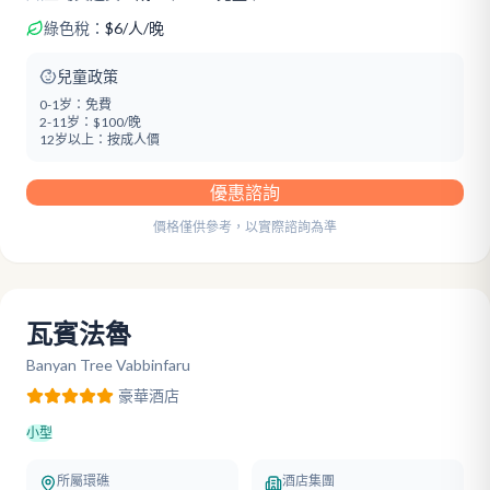
綠色稅：
$
6
/
人/晚
兒童政策
0-1岁：
免費
2-11岁：
$100/晚
12岁以上：
按成人價
優惠諮詢
價格僅供參考，以實際諮詢為準
瓦賓法魯
Banyan Tree Vabbinfaru
豪華
酒店
小型
所屬環礁
酒店集團