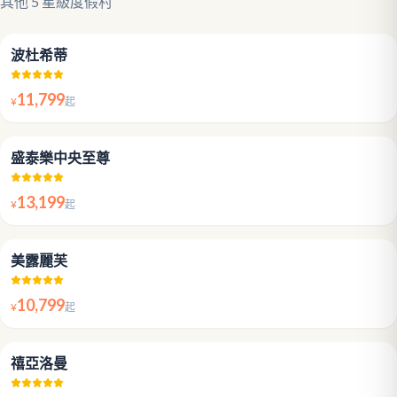
其他 5 星級度假村
4.8
波杜希蒂
11,799
¥
起
4.5
盛泰樂中央至尊
13,199
¥
起
4.6
美露麗芙
10,799
¥
起
4.4
禧亞洛曼