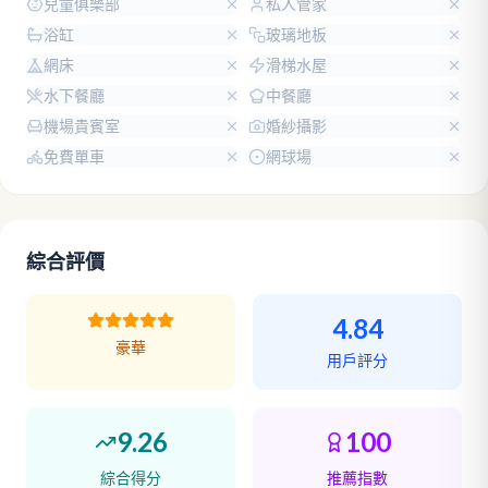
兒童俱樂部
私人管家
浴缸
玻璃地板
網床
滑梯水屋
水下餐廳
中餐廳
機場貴賓室
婚紗攝影
免費單車
網球場
綜合評價
4.84
豪華
用戶評分
9.26
100
綜合得分
推薦指數