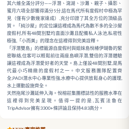
其六維全滿分評分——浮潛、瀉湖、沙灘、親子、攝影、
蜜月六項全部獲得滿分5分,這在馬代所有度假村中極為罕
見（僅有少數幾家達成）,充分印證了其全方位的頂級品
質。「純沙屋」的定位讓這裡成為馬代為數不多的全沙屋
度假村,所有48間別墅均直面沙灘且配備私人泳池,私密性
極強,「小而美」的理念在這裡得到完美詮釋。
「浮潛雙島」的標籤源自度假村與姐妹島悅椿伊瑚魯的緊
密聯絡,住客可以輕鬆前往兩座島嶼浮潛,雙倍的浮潛體驗
讓這裡成為浮潛愛好者的天堂。島上僅設48間別墅,是馬
代最小巧精緻的度假村之一。中文服務團隊配置齊
全,PADI潛水中心專業性強,水療中心提供放鬆身心的護理,
水上運動設施齊全。
天然拖尾沙灘延伸入海。悅榕莊集團標誌性的服務水準在
這裡得到完美呈現。值得一提的是,瓦賓法魯在
TripAdvisor擁有3300+條評論且保持4.83高分。