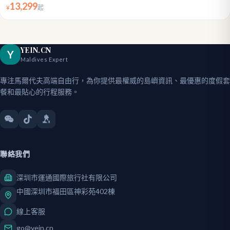
13,299
¥
起
YEIN.CN
Y
Maldives Expert
專注馬爾代夫高端自由行，為你提供最權威的島嶼資訊、最優惠的度假套
餐和最貼心的行程服務。
聯絡我們
深圳市運通國際旅行社有限公司
中國深圳市福田區神彩苑402棟
線上客服
go@yein.cn