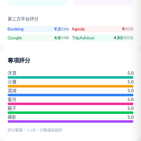
第三方平台評分
Booking
9.2
Agoda
9
(
266
)
(
317
)
Google
4.8
TripAdvisor
4.83
(
548
)
(
3351
)
專項評分
浮潛
5.0
沙灘
5.0
瀉湖
5.0
蜜月
5.0
親子
5.0
攝影
5.0
評分範圍：1-5分，分數越高越好