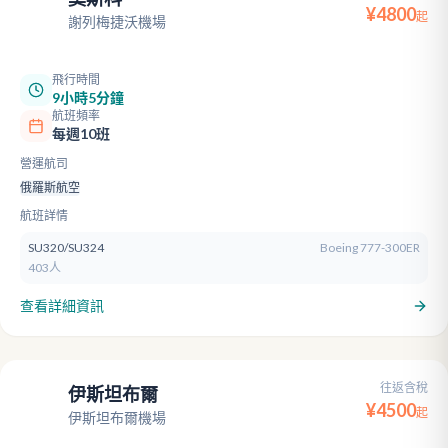
SVO
¥
4800
起
謝列梅捷沃機場
飛行時間
9小時5分鐘
航班頻率
每週10班
營運航司
俄羅斯航空
航班詳情
SU320/SU324
Boeing 777-300ER
403人
查看詳細資訊
往返含稅
伊斯坦布爾
IST
¥
4500
起
伊斯坦布爾機場