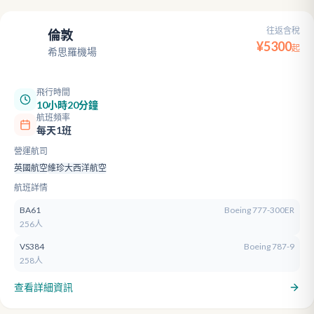
往返含稅
倫敦
LHR
¥
5300
起
希思羅機場
飛行時間
10小時20分鐘
航班頻率
每天1班
營運航司
英國航空
維珍大西洋航空
航班詳情
BA61
Boeing 777-300ER
256人
VS384
Boeing 787-9
258人
查看詳細資訊