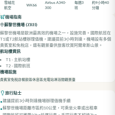
雪絨花
Airbus A340-
每週3
約9小時40
WK66
航空
300
班
分鐘
機場指南
蘇黎世機場
(
ZRH
)
蘇黎世機場是歐洲最高效的機場之一，設施完善。國際航班在
T1或T2航站樓辦理值機，建議提前3小時到達。機場設有多個
貴賓室和免稅店，還有觀景臺供旅客欣賞阿爾卑斯山景。
航站樓資訊
T1 - 主航站樓
T2 - 國際航班
機場設施
貴賓室
免稅店
餐飲區
休息區
充電站
淋浴間
觀景臺
旅行貼士
建議提前3小時到達機場辦理值機手續
•
蘇黎世機場距離市區約10公里，可乘坐火車或出租車
•
國際航班可攜帶23kg托運行李，手提行李不超過7kg