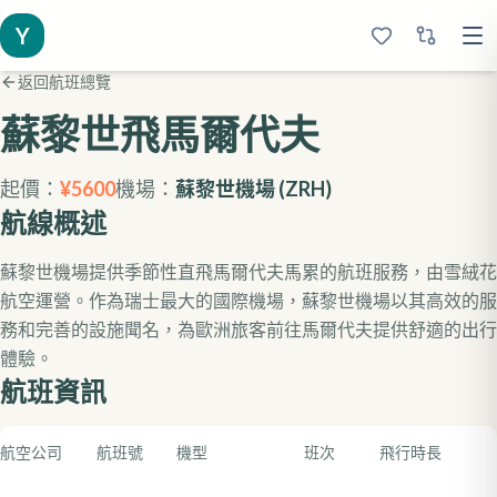
Y
返回航班總覽
蘇黎世
飛馬爾代夫
起價：
¥
5600
機場：
蘇黎世機場
(
ZRH
)
航線概述
蘇黎世機場提供季節性直飛馬爾代夫馬累的航班服務，由雪絨花
航空運營。作為瑞士最大的國際機場，蘇黎世機場以其高效的服
務和完善的設施聞名，為歐洲旅客前往馬爾代夫提供舒適的出行
體驗。
航班資訊
航空公司
航班號
機型
班次
飛行時長