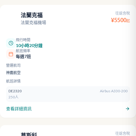
往返含稅
法蘭克福
FRA
¥
5500
起
法蘭克福機場
飛行時間
10小時20分鐘
航班頻率
每週7班
營運航司
神鷹航空
航班詳情
DE2320
Airbus A330-200
250人
查看詳細資訊
往返含稅
莫斯科