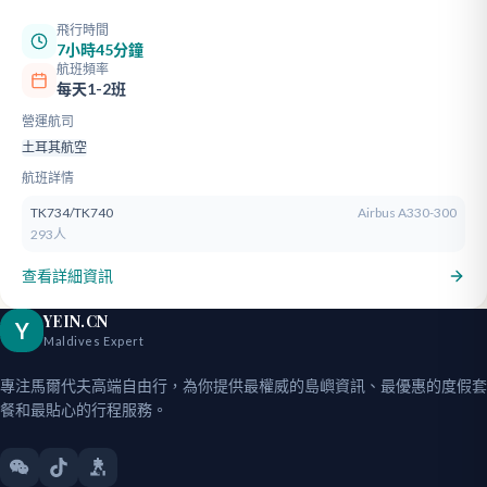
飛行時間
7小時45分鐘
航班頻率
每天1-2班
營運航司
土耳其航空
航班詳情
TK734/TK740
Airbus A330-300
293人
查看詳細資訊
YEIN.CN
Y
Maldives Expert
專注馬爾代夫高端自由行，為你提供最權威的島嶼資訊、最優惠的度假套
餐和最貼心的行程服務。