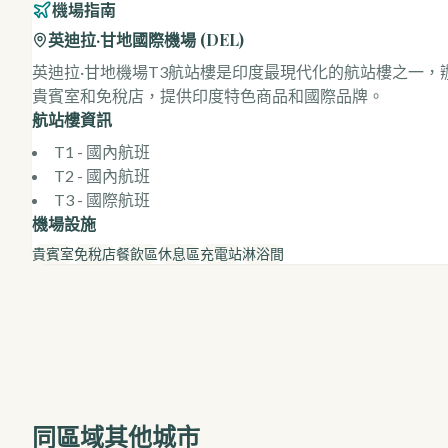
機場指南
英迪拉·甘地國際機場
(
DEL
)
英迪拉·甘地機場T3航站樓是印度最現代化的航站樓之一
貴賓室和免稅店，提供印度特色商品和國際品牌。
航站樓資訊
T1 - 國內航班
T2 - 國內航班
T3 - 國際航班
機場設施
貴賓室
免稅店
餐飲區
休息區
充電站
淋浴間
同區域其他城市