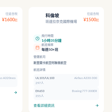
往返含稅
往返含稅
科倫坡
CMB
¥
1600
¥
1500
起
起
班達拉奈克國際機場
飛行時間
1小時35分鐘
航班頻率
每週50+班
營運航司
斯里蘭卡航空
阿聯酋航空
航班詳情
us A320neo
UL101/UL103
Airbus A330-300
297人
EK653
Boeing 777-300ER
355人
查看詳細資訊