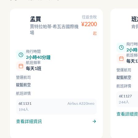
往返含稅
孟買
班
BLR
¥
2200
BOM
賈特拉帕蒂·希瓦吉國際機
肯
場
起
飛行時
2小時
飛行時間
航班頻
2小時40分鐘
每天1
航班頻率
每天1班
營運航司
營運航司
靛藍航空
靛藍航空
航班詳情
航班詳情
6E1127
244人
6E1131
Airbus A320neo
194人
查看詳細資
查看詳細資訊