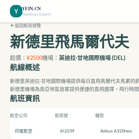
YEIN.CN
Y
Maldives Expert
返回航班總覽
新德里
飛馬爾代夫
起價：
¥
2500
機場：
英迪拉·甘地國際機場
(
DEL
)
航線概述
新德里英迪拉·甘地國際機場提供每日直飛馬爾代夫馬累的
新德里機場為南亞地區旅客提供便捷的直飛選擇，飛行時間
航班資訊
航空公司
航班號
機型
印度航空
AI2239
Airbus A320neo