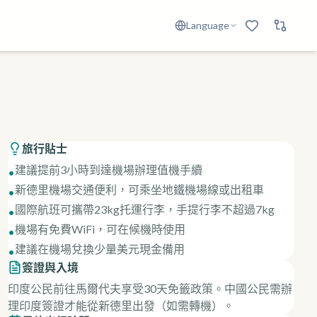
Language
旅行貼士
建議提前3小時到達機場辦理值機手續
•
新德里機場交通便利，可乘坐地鐵機場線或出租車
•
國際航班可攜帶23kg托運行李，手提行李不超過7kg
•
機場有免費WiFi，可在候機時使用
•
建議在機場兌換少量美元現金備用
•
簽證與入境
印度公民前往馬爾代夫享受30天免籤政策。中國公民需辦
理印度簽證才能從新德里出發（如需轉機）。