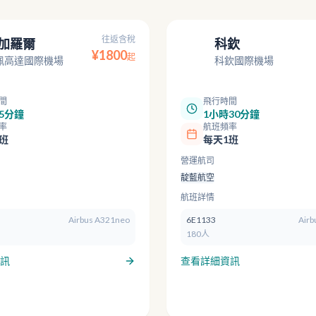
往返含稅
加羅爾
科欽
COK
¥
1800
起
佩高達國際機場
科欽國際機場
間
飛行時間
5分鐘
1小時30分鐘
率
航班頻率
班
每天1班
營運航司
靛藍航空
航班詳情
Airbus A321neo
6E1133
Airb
180人
訊
查看詳細資訊