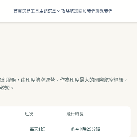
首頁
選島工具
主題選島
攻略
航班
關於我們
聯繫我們
航班服務，由印度航空運營。作為印度最大的國際航空樞紐，
較短。
班次
飛行時長
每天1班
約4小時25分鐘