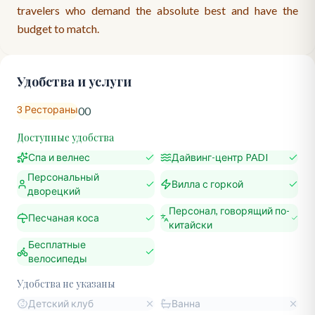
travelers who demand the absolute best and have the
budget to match.
Удобства и услуги
3
Рестораны
0
0
Доступные удобства
Спа и велнес
Дайвинг-центр PADI
Персональный
Вилла с горкой
дворецкий
Персонал, говорящий по-
Песчаная коса
китайски
Бесплатные
велосипеды
Удобства не указаны
Детский клуб
Ванна