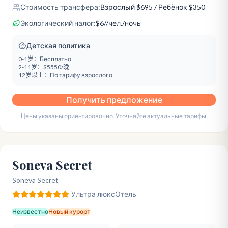
Стоимость трансфера:
Взрослый
$
695
/ Ребёнок $350
Экологический налог:
$
6
/
/чел./ночь
Детская политика
0-1岁：
Бесплатно
2-11岁：
$5550/晚
12岁以上：
По тарифу взрослого
Получить предложение
Цены указаны ориентировочно. Уточняйте актуальные тарифы.
Soneva Secret
Soneva Secret
Ультра люкс
Отель
Неизвестно
Новый курорт