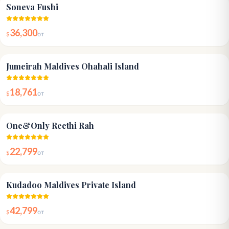
5.0
Soneva Fushi
36,300
$
от
5.0
Jumeirah Maldives Ohahali Island
18,761
$
от
5.0
One&Only Reethi Rah
22,799
$
от
5.0
Kudadoo Maldives Private Island
42,799
$
от