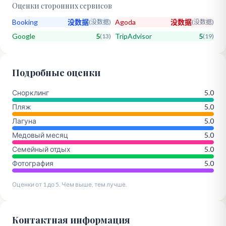
Оценки сторонних сервисов
Booking
没数据
Agoda
没数据
(
没数据
)
(
没数据
)
Google
5
TripAdvisor
5
(
13
)
(
19
)
Подробные оценки
Снорклинг
5.0
Пляж
5.0
Лагуна
5.0
Медовый месяц
5.0
Семейный отдых
5.0
Фотография
5.0
Оценки от 1 до 5. Чем выше, тем лучше.
Контактная информация