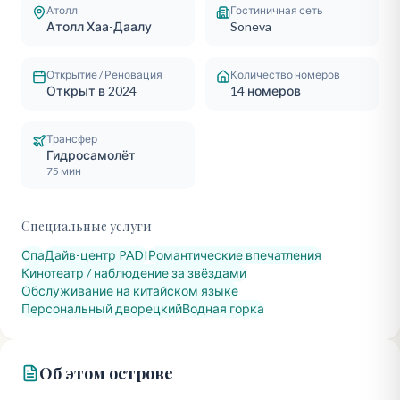
Атолл
Гостиничная сеть
Атолл Хаа-Даалу
Soneva
Открытие / Реновация
Количество номеров
Открыт в 2024
14
номеров
Трансфер
Гидросамолёт
75 мин
Специальные услуги
Спа
Дайв-центр PADI
Романтические впечатления
Кинотеатр / наблюдение за звёздами
Обслуживание на китайском языке
Персональный дворецкий
Водная горка
Об этом острове