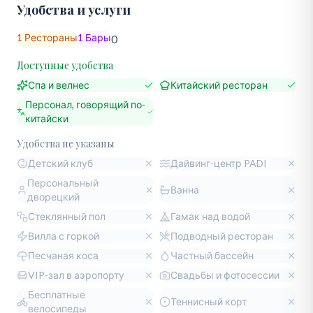
Удобства и услуги
1
Рестораны
1
Бары
0
Доступные удобства
Спа и велнес
Китайский ресторан
Персонал, говорящий по-
китайски
Удобства не указаны
Детский клуб
Дайвинг-центр PADI
Персональный
Ванна
дворецкий
Стеклянный пол
Гамак над водой
Вилла с горкой
Подводный ресторан
Песчаная коса
Частный бассейн
VIP-зал в аэропорту
Свадьбы и фотосессии
Бесплатные
Теннисный корт
велосипеды