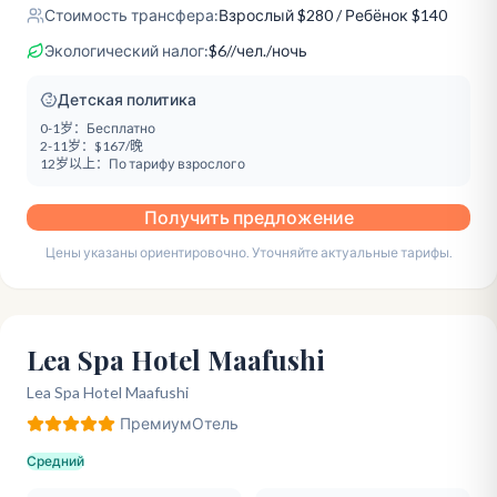
Стоимость трансфера:
Взрослый
$
280
/ Ребёнок $140
Экологический налог:
$
6
/
/чел./ночь
Детская политика
0-1岁：
Бесплатно
2-11岁：
$167/晚
12岁以上：
По тарифу взрослого
Получить предложение
Цены указаны ориентировочно. Уточняйте актуальные тарифы.
Lea Spa Hotel Maafushi
Lea Spa Hotel Maafushi
Премиум
Отель
Средний