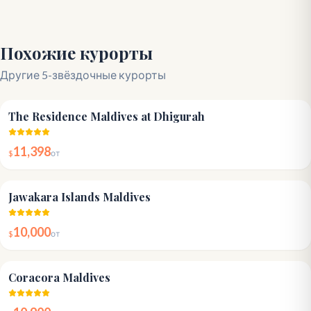
Похожие курорты
Другие 5-звёздочные курорты
4.8
The Residence Maldives at Dhigurah
11,398
$
от
4.6
Jawakara Islands Maldives
10,000
$
от
4.6
Coracora Maldives