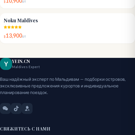
10,900
$
от
4.7
Noku Maldives
13,900
$
от
YEIN.CN
Y
Maldives Expert
Ваш надёжный эксперт по Мальдивам — подборки островов,
эксклюзивные предложения курортов и индивидуальное
планирование поездок.
СВЯЖИТЕСЬ С НАМИ