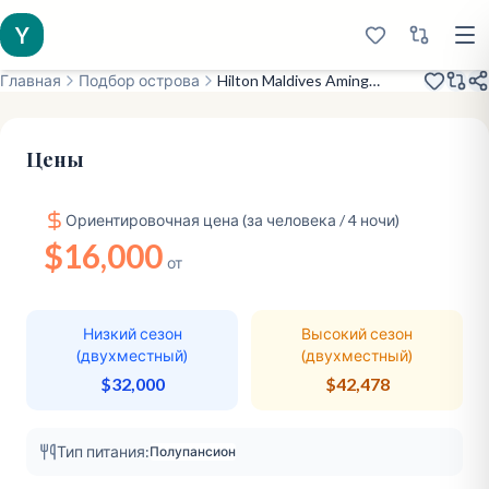
Y
Главная
Подбор острова
Hilton Maldives Amingiri Resort & SPA
Открыт в 2022
Рай для семей и подростков
Цены
Ориентировочная цена (за человека / 4 ночи)
$16,000
от
Низкий сезон
Высокий сезон
(двухместный)
(двухместный)
$32,000
$42,478
Тип питания:
Полупансион