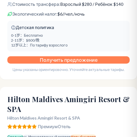
Стоимость трансфера:
Взрослый
$
280
/ Ребёнок $140
Экологический налог:
$
6
/
/чел./ночь
Детская политика
0-1岁：
Бесплатно
2-11岁：
$800/晚
12岁以上：
По тарифу взрослого
Получить предложение
Цены указаны ориентировочно. Уточняйте актуальные тарифы.
Hilton Maldives Amingiri Resort &
SPA
Hilton Maldives Amingiri Resort & SPA
Премиум
Отель
Средний
Искусственный остров
Новый курорт