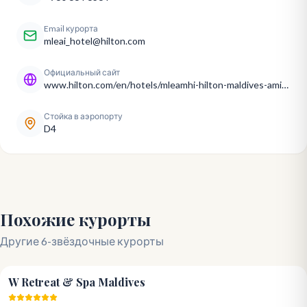
Email курорта
mleai_hotel@hilton.com
Официальный сайт
www.hilton.com/en/hotels/mleamhi-hilton-maldives-amingiri-resort-and-spa/
Стойка в аэропорту
D4
Похожие курорты
Другие 6-звёздочные курорты
5.0
W Retreat & Spa Maldives