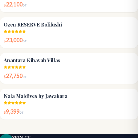
22,100
$
от
5.0
Ozen RESERVE Bolifushi
23,000
$
от
4.8
Anantara Kihavah Villas
27,750
$
от
4.7
Nala Maldives by Jawakara
9,399
$
от
YEIN.CN