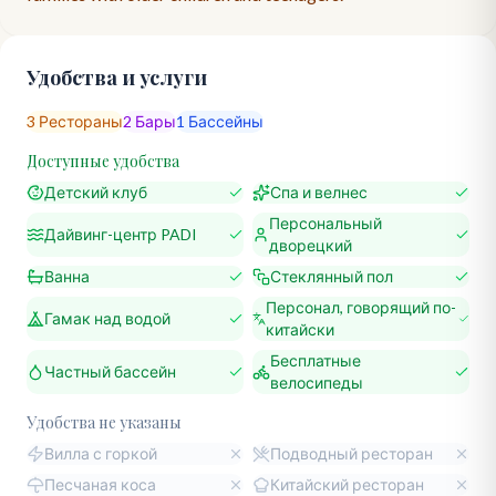
Удобства и услуги
3
Рестораны
2
Бары
1
Бассейны
Доступные удобства
Детский клуб
Спа и велнес
Персональный
Дайвинг-центр PADI
дворецкий
Ванна
Стеклянный пол
Персонал, говорящий по-
Гамак над водой
китайски
Бесплатные
Частный бассейн
велосипеды
Удобства не указаны
Вилла с горкой
Подводный ресторан
Песчаная коса
Китайский ресторан