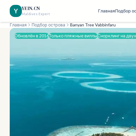
YEIN.CN
Y
Главная
Подбор о
Maldives Expert
Главная
Подбор острова
Banyan Tree Vabbinfaru
Обновлён в 2016
Только пляжные виллы
Снорклинг на дву