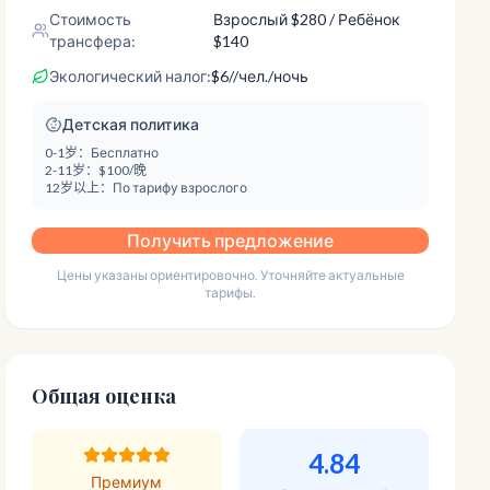
Стоимость
Взрослый
$
280
/ Ребёнок
трансфера:
$140
Экологический налог:
$
6
/
/чел./ночь
Детская политика
0-1岁：
Бесплатно
2-11岁：
$100/晚
12岁以上：
По тарифу взрослого
Получить предложение
Цены указаны ориентировочно. Уточняйте актуальные
тарифы.
Общая оценка
4.84
Премиум