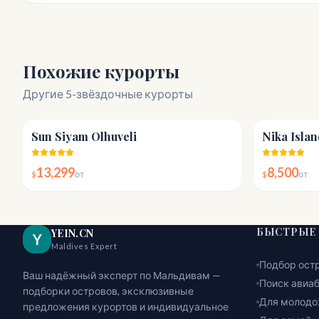
Похожие курорты
Другие 5-звёздочные курорты
4.4
Sun Siyam Olhuveli
Nika Islan
13,299
8,500
$
от
$
от
БЫСТРЫЕ
YEIN.CN
Y
Maldives Expert
Подбор ост
Ваш надёжный эксперт по Мальдивам —
Поиск авиа
подборки островов, эксклюзивные
Для молодо
предложения курортов и индивидуальное