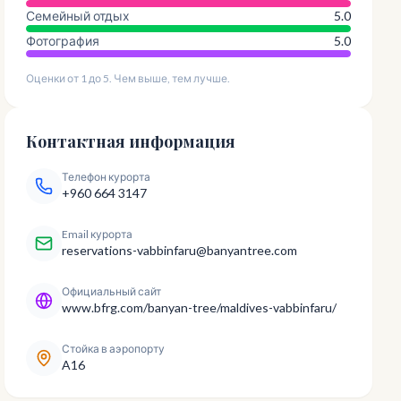
Семейный отдых
5.0
Фотография
5.0
Оценки от 1 до 5. Чем выше, тем лучше.
Контактная информация
Телефон курорта
+960 664 3147
Email курорта
reservations-vabbinfaru@banyantree.com
Официальный сайт
www.bfrg.com/banyan-tree/maldives-vabbinfaru/
Стойка в аэропорту
A16