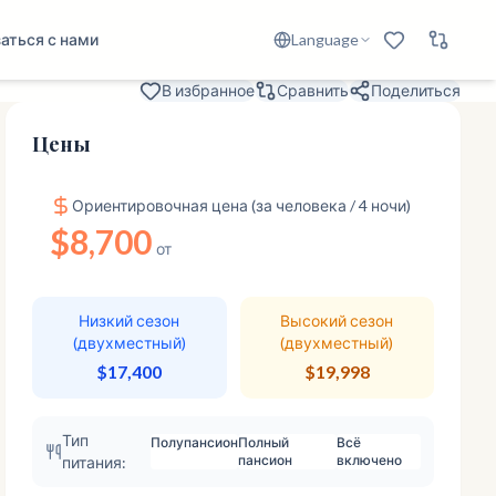
аться с нами
Language
В избранное
Сравнить
Поделиться
Цены
Ориентировочная цена (за человека / 4 ночи)
$8,700
от
Низкий сезон
Высокий сезон
(двухместный)
(двухместный)
$17,400
$19,998
Тип
Полупансион
Полный
Всё
пансион
включено
питания: