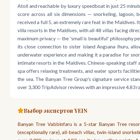
Atoll and reachable by luxury speedboat in just 25 minut
score across all six dimensions — snorkeling, lagoon, b
received a full 5, an extremely rare feat in the Maldives. 
villa resorts in the Maldives, with all 48 villas facing di
maximum privacy — the 'small is beautiful' philosophy pe
its close connection to sister island Angsana Ihuru, allo
underwater experience and making it a paradise for snorke
intimate resorts in the Maldives. Chinese-speaking staff a
spa offers relaxing treatments, and water sports faciliti
the sea. The Banyan Tree Group's signature service stan
over 3,300 TripAdvisor reviews with an impressive 4.83 ra
Выбор экспертов YEIN
Banyan Tree Vabbinfaru is a 5-star Banyan Tree resort
(exceptionally rare), all-beach villas, twin-island snorkel