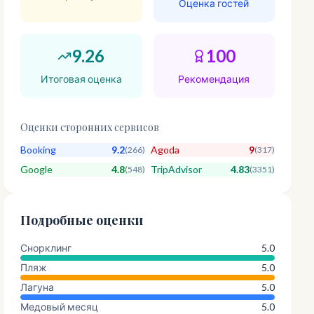
Оценка гостей
9.26
100
Итоговая оценка
Рекомендация
Оценки сторонних сервисов
Booking
9.2
Agoda
9
(
266
)
(
317
)
Google
4.8
TripAdvisor
4.83
(
548
)
(
3351
)
Подробные оценки
Снорклинг
5.0
Пляж
5.0
Лагуна
5.0
Медовый месяц
5.0