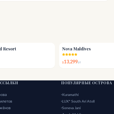
4.4
d Resort
Nova Maldives
13,299
$
от
 ССЫЛКИ
ПОПУЛЯРНЫЕ ОСТРОВА
рова
Kuramathi
билетов
LUX* South Ari Atoll
жёнов
Soneva Jani