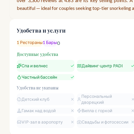
over 3,300 reviews at 4.83 are its key selling points. 
beautiful — ideal for couples seeking top-tier snorkeling 
Удобства и услуги
1
Рестораны
1
Бары
0
Доступные удобства
Спа и велнес
Дайвинг-центр PADI
Частный бассейн
Удобства не указаны
Персональный
Детский клуб
дворецкий
Гамак над водой
Вилла с горкой
VIP-зал в аэропорту
Свадьбы и фотосессии