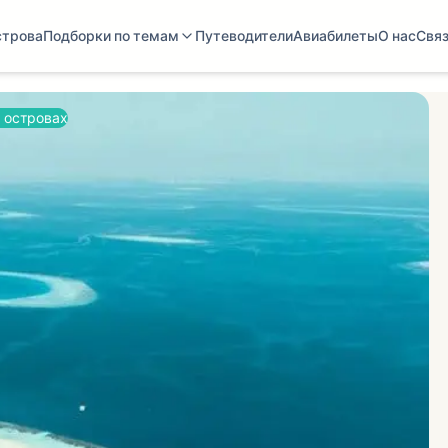
строва
Подборки по темам
Путеводители
Авиабилеты
О нас
Связ
х островах