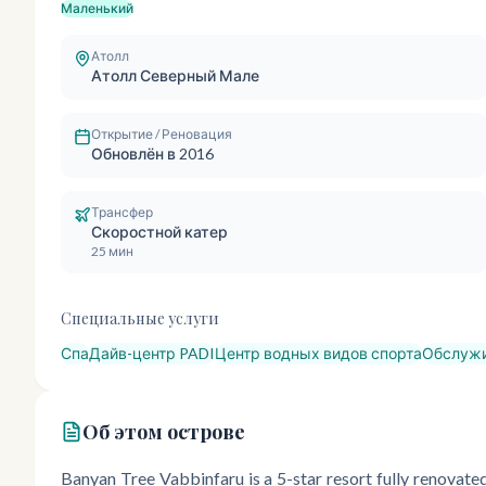
Маленький
Атолл
Атолл Северный Мале
Открытие / Реновация
Обновлён в 2016
Трансфер
Скоростной катер
25 мин
Специальные услуги
Спа
Дайв-центр PADI
Центр водных видов спорта
Обслужи
Об этом острове
Banyan Tree Vabbinfaru is a 5-star resort fully renovat