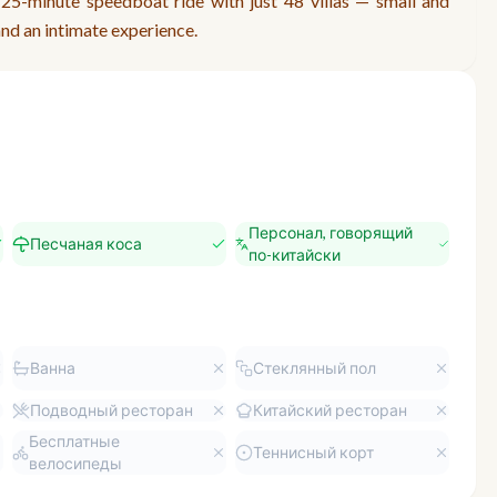
A 25-minute speedboat ride with just 48 villas — small and
and an intimate experience.
Персонал, говорящий
Песчаная коса
по-китайски
Ванна
Стеклянный пол
Подводный ресторан
Китайский ресторан
Бесплатные
Теннисный корт
велосипеды