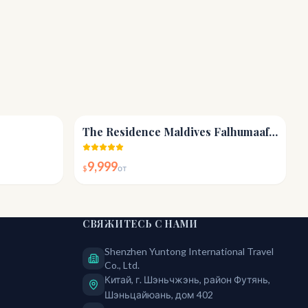
4.7
4.8
The Residence Maldives Falhumaafushi
9,999
$
от
СВЯЖИТЕСЬ С НАМИ
Shenzhen Yuntong International Travel
Co., Ltd.
Китай, г. Шэньчжэнь, район Футянь,
Шэньцайюань, дом 402