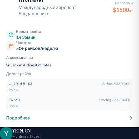
Коломбо
налогами
CMB
Международный аэропорт
$
1500
от
Бандаранаике
Время полёта
1ч 35мин
Частота
50+ рейсов/неделю
Авиакомпании
SriLankan Airlines
Emirates
Детали рейса
UL101/UL103
Airbus A330-300
297人
EK653
Boeing 777-300ER
355人
Подробнее
YEIN.CN
Y
Maldives Expert