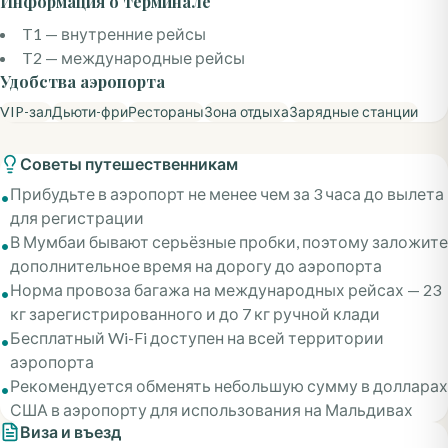
Информация о терминале
T1 — внутренние рейсы
T2 — международные рейсы
Удобства аэропорта
VIP-зал
Дьюти-фри
Рестораны
Зона отдыха
Зарядные станции
Советы путешественникам
Прибудьте в аэропорт не менее чем за 3 часа до вылета
•
для регистрации
В Мумбаи бывают серьёзные пробки, поэтому заложите
•
дополнительное время на дорогу до аэропорта
Норма провоза багажа на международных рейсах — 23
•
кг зарегистрированного и до 7 кг ручной клади
Бесплатный Wi-Fi доступен на всей территории
•
аэропорта
Рекомендуется обменять небольшую сумму в долларах
•
США в аэропорту для использования на Мальдивах
Виза и въезд