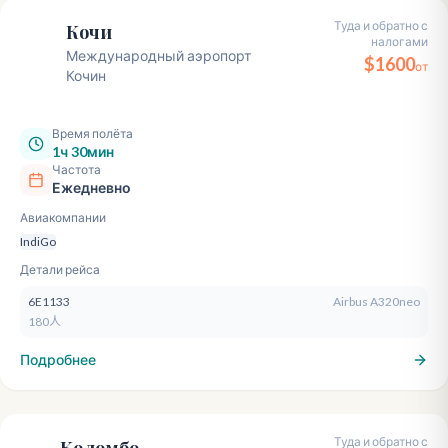
Туда и обратно с
Кочи
налогами
COK
Международный аэропорт
$
1600
от
Кочин
Время полёта
1ч 30мин
Частота
Ежедневно
Авиакомпании
IndiGo
Детали рейса
6E1133
Airbus A320neo
180人
Подробнее
Туда и обратно с