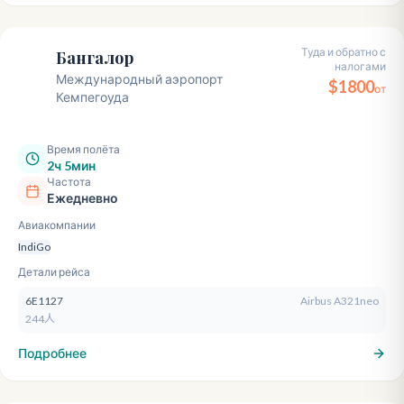
Туда и обратно с
Бангалор
налогами
BLR
Международный аэропорт
$
1800
от
Кемпегоуда
Время полёта
2ч 5мин
Частота
Ежедневно
Авиакомпании
IndiGo
Детали рейса
6E1127
Airbus A321neo
244人
Подробнее