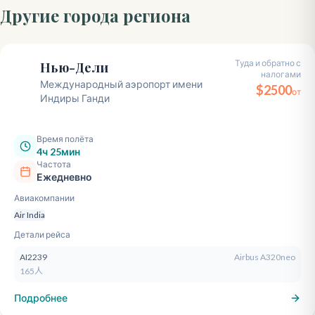
Другие города региона
Туда и обратно с
Нью-Дели
налогами
DEL
Международный аэропорт имени
$
2500
от
Индиры Ганди
Время полёта
4ч 25мин
Частота
Ежедневно
Авиакомпании
Air India
Детали рейса
AI2239
Airbus A320neo
165人
Подробнее