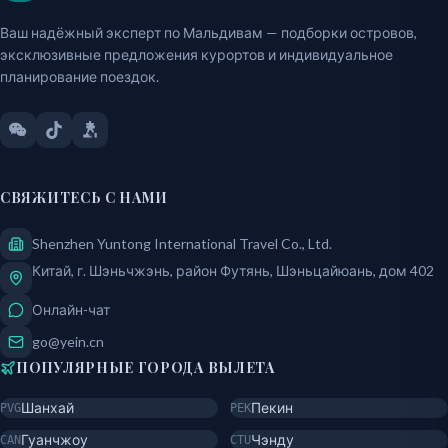
Ваш надёжный эксперт по Мальдивам — подборки островов,
эксклюзивные предложения курортов и индивидуальное
планирование поездок.
СВЯЖИТЕСЬ С НАМИ
Shenzhen Yuntong International Travel Co., Ltd.
Китай, г. Шэньчжэнь, район Футянь, Шэньцайюань, дом 402
Онлайн-чат
go@yein.cn
ПОПУЛЯРНЫЕ ГОРОДА ВЫЛЕТА
Шанхай
Пекин
PVG
PEK
Гуанчжоу
Чэнду
CAN
CTU