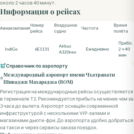
около 2 часов 40 минут.
Информация о рейсах
Номер
Воздушное
Время
Авиакомпания
Частота
рейса
судно
полёта
Прибл.
Airbus
IndiGo
6E1131
Ежедневно
2 ч 40
A320neo
мин
Справочник по аэропорту
Международный аэропорт имени Чхатрапати
Шиваджи Махараджа
(
BOM
)
Регистрация на международные рейсы осуществляется
в терминале T2. Рекомендуется прибыть не менее чем за
3 часа до вылета. Аэропорт оснащён современной
инфраструктурой с несколькими VIP-залами и
магазинами дьюти-фри. До аэропорта удобно добраться
на такси и через сервисы заказа поездок.