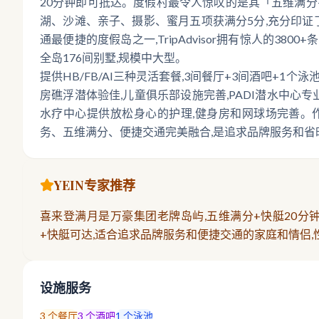
20分钟即可抵达。度假村最令人惊叹的是其「五维满分+
湖、沙滩、亲子、摄影、蜜月五项获满分5分,充分印证了
通最便捷的度假岛之一,TripAdvisor拥有惊人的38
全岛176间别墅,规模中大型。
提供HB/FB/AI三种灵活套餐,3间餐厅+3间酒吧+1
房礁浮潜体验佳,儿童俱乐部设施完善,PADI潜水中心专
水疗中心提供放松身心的护理,健身房和网球场完善。
务、五维满分、便捷交通完美融合,是追求品牌服务和省
YEIN专家推荐
喜来登满月是万豪集团老牌岛屿,五维满分+快艇20分钟
+快艇可达,适合追求品牌服务和便捷交通的家庭和情侣,
设施服务
3
个餐厅
3
个酒吧
1
个泳池