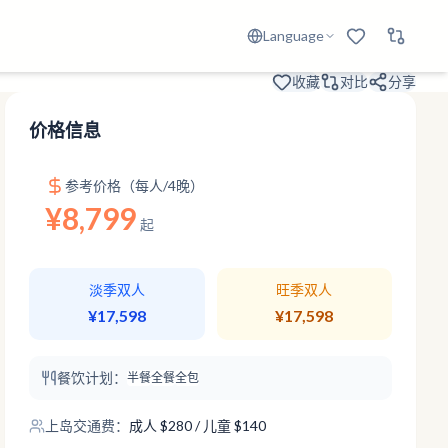
Language
收藏
对比
分享
价格信息
参考价格（每人/4晚）
¥8,799
起
淡季双人
旺季双人
¥17,598
¥17,598
餐饮计划：
半餐
全餐
全包
上岛交通费：
成人
$
280
/ 儿童 $140