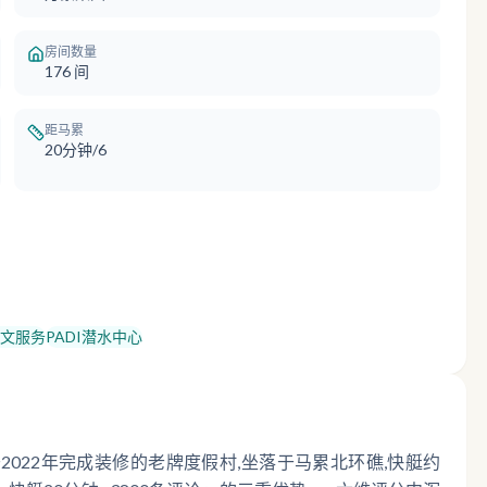
房间数量
176
间
距马累
20分钟/6
文服务
PADI潜水中心
是万豪集团于2022年完成装修的老牌度假村,坐落于马累北环礁,快艇约