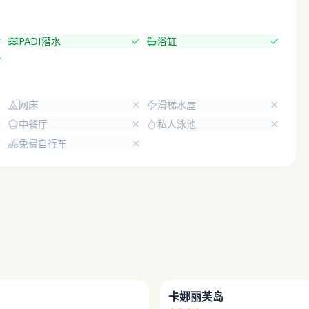
PADI潜水
浴缸
网床
滑梯水屋
中餐厅
私人泳池
免费自行车
4.0
卡娜丽芙岛