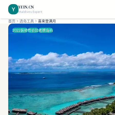
YEIN.CN
Y
Maldives Expert
首页
选岛工具
喜来登满月
2022装修
性价比
老牌岛屿