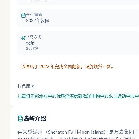
开业/翻新
2022年装修
上岛方式
快艇
20分钟
该酒店于 2022 年完成全面翻新，设施焕然一新。
特色服务
儿童俱乐部
水疗中心
优质浮潜房礁
海洋生物中心
水上运动中心
中
岛屿介绍
喜来登满月（Sheraton Full Moon Island）