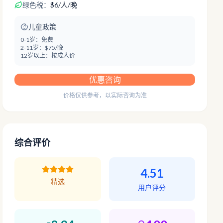
绿色税：
$
6
/
人/晚
儿童政策
0-1岁：
免费
2-11岁：
$75/晚
12岁以上：
按成人价
优惠咨询
价格仅供参考，以实际咨询为准
综合评价
4.51
精选
用户评分