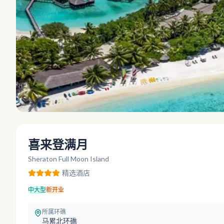
喜来登满月
Sheraton Full Moon Island
精选
酒店
中大型
新开业
所属环礁
马累北环礁