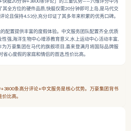
快艇20分钟+3800条评论」的三重优势——六维评分中泻
其全方位的硬件品质,快艇仅需20分钟即可上岛,是马代交
00+条评论且保持4.53分,充分印证了其多年来积累的优秀口碑。
个泳池的配置提供丰富的度假体验。中文服务团队配置齐全,优质
业性强,海洋生物中心增添教育意义,水上运动中心活动丰富,
作为万豪集团在马代的旗舰项目,喜来登满月将国际品牌服
时省心度假的家庭和情侣的首选,性价比高。
+3800条高分评论+中文服务是核心优势。万豪集团背书
性价比高。