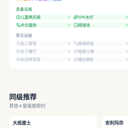
具备设施
儿童俱乐部
SPA水疗
中文服务
网球场
暂无设施
私人管家
玻璃地板
水下餐厅
拖尾沙滩
机场贵宾室
婚纱摄影
同级推荐
其他 4 星级度假村
4.6
大班度士
安利玛莎