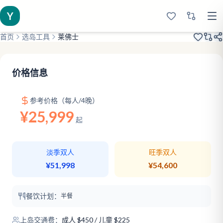
Y
首页
选岛工具
莱佛士
2019开业
原七星DJ
浮潜大咖
价格信息
参考价格（每人/4晚）
¥25,999
起
淡季双人
旺季双人
¥51,998
¥54,600
餐饮计划：
半餐
上岛交通费：
成人
$
450
/ 儿童 $225