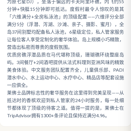
为原七星DJ），坐落于偏远的卡夫阿里环礁，内飞约55
分钟+快艇15分钟即可抵达。度假村最令人惊叹的是其
「六维满分+全房私泳池」的顶级配置——六维评分全部
满分5分（浮潜、泻湖、沙滩、亲子、摄影、蜜月），全
岛37间别墅均配备私人泳池，6星级定位，私人管家服务
让每位客人享受定制化的奢华体验。岛上规模小巧精致，
营造出私密而尊贵的度假氛围。
优质房礁浮潜品质在马代堪称顶级，珊瑚礁环绕整座岛
屿。3间餐厅+2间酒吧提供从法式料理到亚洲风味的精致
美食体验。中文服务团队配置齐全，儿童俱乐部、PADI
潜水中心、水上运动中心、水疗中心、精品店等配套设施
一应俱全。
莱佛士品牌标志性的奢华服务在这里得到完美呈现——从
抵达时的香槟欢迎到私人管家的24小时服务，每一处细
节都体现了顶级的待客之道。值得一提的是，莱佛士在
TripAdvisor拥有1300+条评论且保持近满分4.96。