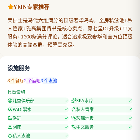
YEIN专家推荐
莱佛士是马代六维满分的顶级奢华岛屿，全房私泳池+私
人管家+雅高集团背书是核心卖点。原七星DJ升级+中文
服务+1300条满分评论，适合追求极致奢华和全方位顶级
体验的高端客群，预算需充足。
设施服务
3
个餐厅
2
个酒吧
3
个泳池
具备设施
儿童俱乐部
SPA水疗
PADI潜水
私人管家
浴缸
玻璃地板
网床
中文服务
私人泳池