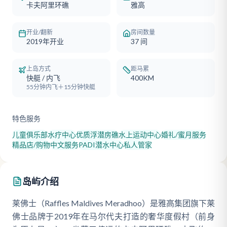
卡夫阿里环礁
雅高
开业/翻新
房间数量
2019年开业
37
间
上岛方式
距马累
快艇 / 内飞
400KM
55分钟内飞＋15分钟快艇
特色服务
儿童俱乐部
水疗中心
优质浮潜房礁
水上运动中心
婚礼/蜜月服务
精品店/购物
中文服务
PADI潜水中心
私人管家
岛屿介绍
莱佛士（Raffles Maldives Meradhoo）是雅高集团旗下莱
佛士品牌于2019年在马尔代夫打造的奢华度假村（前身