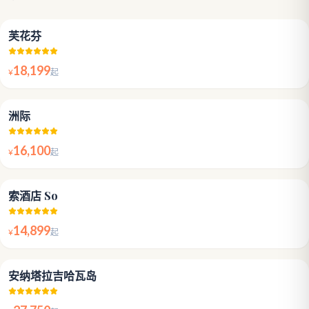
4.8
芙花芬
18,199
¥
起
5.0
洲际
16,100
¥
起
5.0
索酒店 So
14,899
¥
起
4.8
安纳塔拉吉哈瓦岛