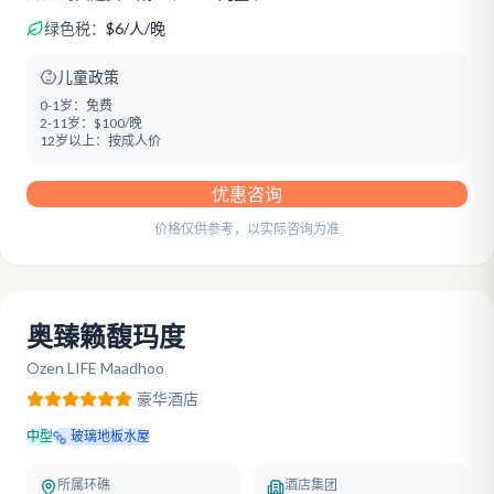
绿色税：
$
6
/
人/晚
儿童政策
0-1岁：
免费
2-11岁：
$100/晚
12岁以上：
按成人价
优惠咨询
价格仅供参考，以实际咨询为准
奥臻籁馥玛度
Ozen LIFE Maadhoo
豪华
酒店
中型
玻璃地板水屋
所属环礁
酒店集团