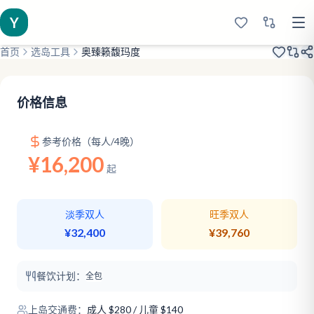
Y
首页
选岛工具
奥臻籁馥玛度
2016开业
旗舰全包
海底餐厅
价格信息
参考价格（每人/4晚）
¥16,200
起
淡季双人
旺季双人
¥32,400
¥39,760
餐饮计划：
全包
上岛交通费：
成人
$
280
/ 儿童 $140