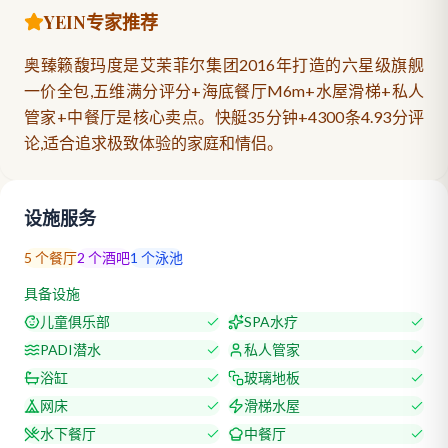
YEIN专家推荐
奥臻籁馥玛度是艾茉菲尔集团2016年打造的六星级旗舰
一价全包,五维满分评分+海底餐厅M6m+水屋滑梯+私人
管家+中餐厅是核心卖点。快艇35分钟+4300条4.93分评
论,适合追求极致体验的家庭和情侣。
设施服务
5
个餐厅
2
个酒吧
1
个泳池
具备设施
儿童俱乐部
SPA水疗
PADI潜水
私人管家
浴缸
玻璃地板
网床
滑梯水屋
水下餐厅
中餐厅