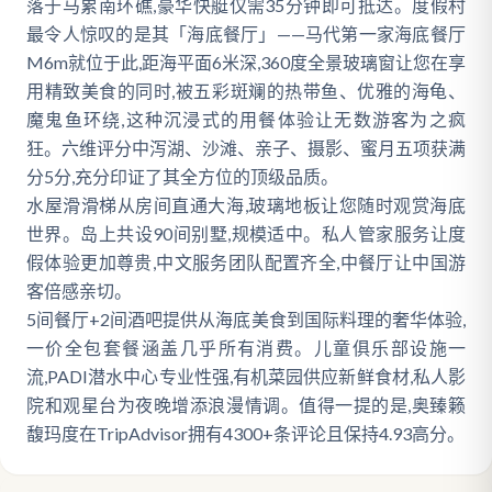
落于马累南环礁,豪华快艇仅需35分钟即可抵达。度假村
最令人惊叹的是其「海底餐厅」——马代第一家海底餐厅
M6m就位于此,距海平面6米深,360度全景玻璃窗让您在享
用精致美食的同时,被五彩斑斓的热带鱼、优雅的海龟、
魔鬼鱼环绕,这种沉浸式的用餐体验让无数游客为之疯
狂。六维评分中泻湖、沙滩、亲子、摄影、蜜月五项获满
分5分,充分印证了其全方位的顶级品质。
水屋滑滑梯从房间直通大海,玻璃地板让您随时观赏海底
世界。岛上共设90间别墅,规模适中。私人管家服务让度
假体验更加尊贵,中文服务团队配置齐全,中餐厅让中国游
客倍感亲切。
5间餐厅+2间酒吧提供从海底美食到国际料理的奢华体验,
一价全包套餐涵盖几乎所有消费。儿童俱乐部设施一
流,PADI潜水中心专业性强,有机菜园供应新鲜食材,私人影
院和观星台为夜晚增添浪漫情调。值得一提的是,奥臻籁
馥玛度在TripAdvisor拥有4300+条评论且保持4.93高分。