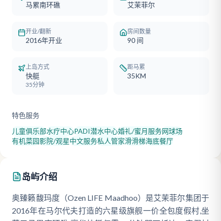
马累南环礁
艾茉菲尔
开业/翻新
房间数量
2016年开业
90
间
上岛方式
距马累
快艇
35KM
35分钟
特色服务
儿童俱乐部
水疗中心
PADI潜水中心
婚礼/蜜月服务
网球场
有机菜园
影院/观星
中文服务
私人管家
滑滑梯
海底餐厅
岛屿介绍
奥臻籁馥玛度（Ozen LIFE Maadhoo）是艾茉菲尔集团于
2016年在马尔代夫打造的六星级旗舰一价全包度假村,坐