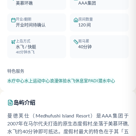
美慕环礁
AAA集团
开业/翻新
房间数量
开业时间待确认
120
间
上岛方式
距马累
水飞 / 快艇
40分钟
40分钟水飞
特色服务
水疗中心
水上运动中心
浪漫体验
水飞休息室
PADI潜水中心
岛屿介绍
曼德芙仕（Medhufushi lsland Resort）是AAA集团于
2007年在马尔代夫打造的原生态度假村,坐落于美慕环礁,
水飞约40分钟即可抵达。度假村最大的特色在于其「五