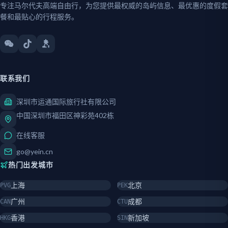
专注马尔代夫高端自由行，为您提供最权威的岛屿信息、最优惠的度假套
餐和最贴心的行程服务。
联系我们
深圳市运通国际旅行社有限公司
中国深圳市福田区神彩苑402栋
在线客服
go@yein.cn
热门出发城市
上海
北京
PVG
PEK
广州
成都
CAN
CTU
香港
新加坡
HKG
SIN