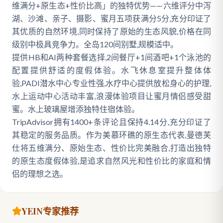
维满分+原生态+性价比高」的独特优势——六维评分中泻
湖、沙滩、亲子、摄影、蜜月五项获满分5分,充分印证了
其优质的自然环境,同时保持了原始的生态风貌,价格在同
级别中极具竞争力。全岛120间别墅,规模适中。
提供HB和AI两种套餐选择,2间餐厅+1间酒吧+1个泳池的
配置提供舒适的度假体验。水飞休息室提升整体体
验,PADI潜水中心专业性强,水疗中心提供放松身心的护理,
水上运动中心活动丰富,浪漫体验项目让蜜月情侣感受甜
蜜。水上玻璃屋增添独特住宿体验。
TripAdvisor拥有1400+条评论且保持4.14分,充分印证了
其稳定的服务品质。作为美慕环礁的原生态代表,曼德芙
仕将五维满分、原始生态、性价比完美融合,打造出独特
的原生态度假体验,是追求自然风光和性价比的家庭和情
侣的理想之选。
YEIN专家推荐