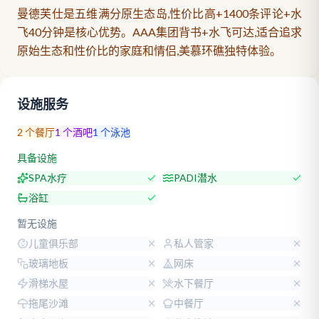
曼德芙仕是五维满分原生态岛,性价比高+1400条评论+水
飞40分钟是核心优势。AAA集团背书+水飞可达,适合追求
原始生态和性价比的家庭和情侣,美慕环礁独特体验。
设施服务
2
个餐厅
1
个酒吧
1
个泳池
具备设施
SPA水疗
PADI潜水
浴缸
暂无设施
儿童俱乐部
私人管家
玻璃地板
网床
滑梯水屋
水下餐厅
拖尾沙滩
中餐厅