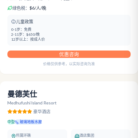
绿色税：
$
6
/
人/晚
儿童政策
0-1岁：
免费
2-11岁：
$650/晚
12岁以上：
按成人价
优惠咨询
价格仅供参考，以实际咨询为准
曼德芙仕
Medhufushi lsland Resort
豪华
酒店
中型
玻璃地板水屋
所属环礁
酒店集团