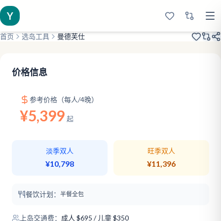
Y
首页
选岛工具
曼德芙仕
2007开业
性价比
原生态
价格信息
参考价格（每人/4晚）
¥5,399
起
淡季双人
旺季双人
¥10,798
¥11,396
餐饮计划：
半餐
全包
上岛交通费：
成人
$
695
/ 儿童 $350