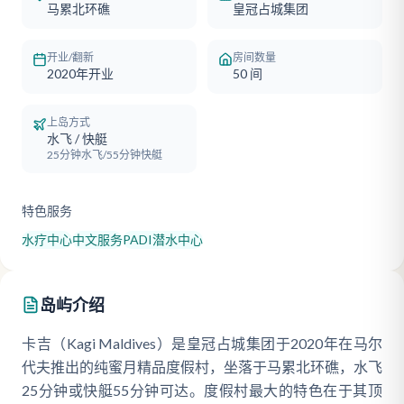
马累北环礁
皇冠占城集团
开业/翻新
房间数量
2020年开业
50
间
上岛方式
水飞 / 快艇
25分钟水飞/55分钟快艇
特色服务
水疗中心
中文服务
PADI潜水中心
岛屿介绍
卡吉（Kagi Maldives）是皇冠占城集团于2020年在马尔
代夫推出的纯蜜月精品度假村，坐落于马累北环礁，水飞
25分钟或快艇55分钟可达。度假村最大的特色在于其顶