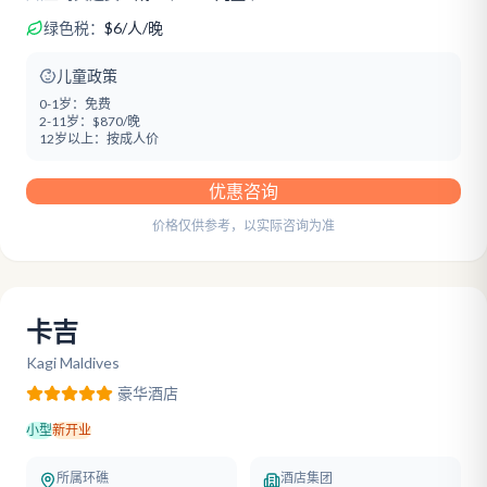
绿色税：
$
6
/
人/晚
儿童政策
0-1岁：
免费
2-11岁：
$870/晚
12岁以上：
按成人价
优惠咨询
价格仅供参考，以实际咨询为准
卡吉
Kagi Maldives
豪华
酒店
小型
新开业
所属环礁
酒店集团