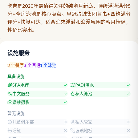
卡吉是2020年最值得关注的纯蜜月新岛，顶级浮潜满分5
分+全房泳池是核心卖点。皇冠占城集团背书+四维满分
评分+快艇可达，适合追求浮潜和浪漫氛围的蜜月情侣，
性价比突出。
设施服务
3
个餐厅
3
个酒吧
1
个泳池
具备设施
SPA水疗
PADI潜水
中文服务
私人泳池
婚纱摄影
暂无设施
儿童俱乐部
私人管家
浴缸
玻璃地板