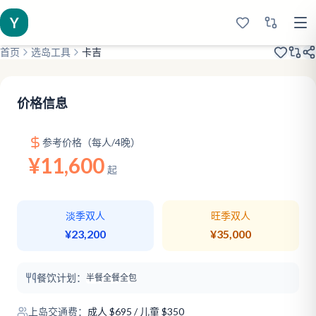
Y
首页
选岛工具
卡吉
2020开业
纯蜜月岛
顶级浮潜
价格信息
参考价格（每人/4晚）
¥11,600
起
淡季双人
旺季双人
¥23,200
¥35,000
餐饮计划：
半餐
全餐
全包
上岛交通费：
成人
$
695
/ 儿童 $350