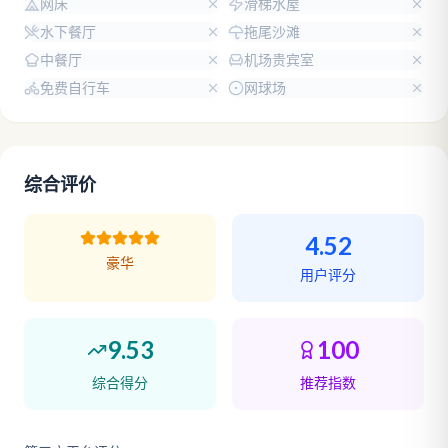
网床
滑梯水屋
水下餐厅
拖尾沙滩
中餐厅
机场贵宾室
免费自行车
网球场
综合评价
4.52
豪华
用户评分
9.53
100
综合得分
推荐指数