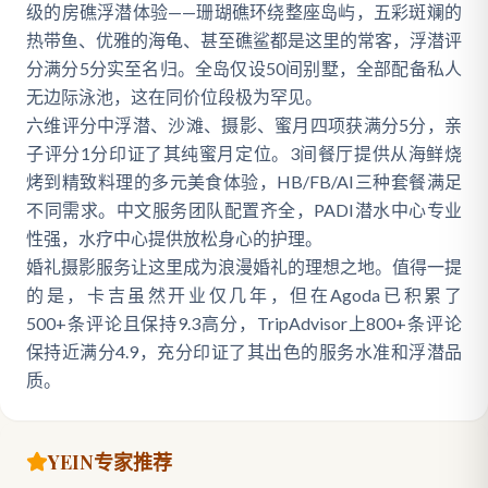
级的房礁浮潜体验——珊瑚礁环绕整座岛屿，五彩斑斓的
热带鱼、优雅的海龟、甚至礁鲨都是这里的常客，浮潜评
分满分5分实至名归。全岛仅设50间别墅，全部配备私人
无边际泳池，这在同价位段极为罕见。
六维评分中浮潜、沙滩、摄影、蜜月四项获满分5分，亲
子评分1分印证了其纯蜜月定位。3间餐厅提供从海鲜烧
烤到精致料理的多元美食体验，HB/FB/AI三种套餐满足
不同需求。中文服务团队配置齐全，PADI潜水中心专业
性强，水疗中心提供放松身心的护理。
婚礼摄影服务让这里成为浪漫婚礼的理想之地。值得一提
的是，卡吉虽然开业仅几年，但在Agoda已积累了
500+条评论且保持9.3高分，TripAdvisor上800+条评论
保持近满分4.9，充分印证了其出色的服务水准和浮潜品
质。
YEIN专家推荐