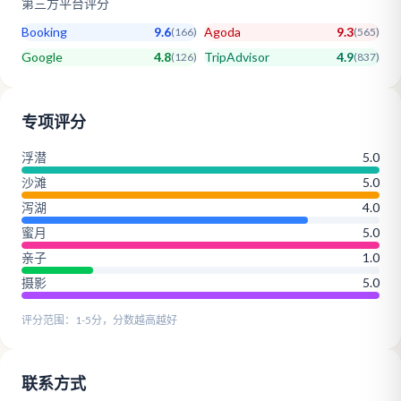
第三方平台评分
Booking
9.6
Agoda
9.3
(
166
)
(
565
)
Google
4.8
TripAdvisor
4.9
(
126
)
(
837
)
专项评分
浮潜
5.0
沙滩
5.0
泻湖
4.0
蜜月
5.0
亲子
1.0
摄影
5.0
评分范围：1-5分，分数越高越好
联系方式