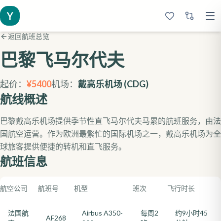
Y
返回航班总览
巴黎
飞马尔代夫
起价：
¥
5400
机场：
戴高乐机场
(
CDG
)
航线概述
巴黎戴高乐机场提供季节性直飞马尔代夫马累的航班服务，由法
国航空运营。作为欧洲最繁忙的国际机场之一，戴高乐机场为全
球旅客提供便捷的转机和直飞服务。
航班信息
航空公司
航班号
机型
班次
飞行时长
法国航
Airbus A350-
每周2
约9小时45
AF268