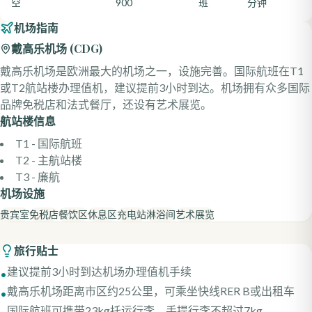
空
900
班
分钟
机场指南
戴高乐机场
(
CDG
)
戴高乐机场是欧洲最大的机场之一，设施完善。国际航班在T1
或T2航站楼办理值机，建议提前3小时到达。机场拥有众多国际
品牌免税店和法式餐厅，还设有艺术展览。
航站楼信息
T1 - 国际航班
T2 - 主航站楼
T3 - 廉航
机场设施
贵宾室
免税店
餐饮区
休息区
充电站
淋浴间
艺术展览
旅行贴士
建议提前3小时到达机场办理值机手续
•
戴高乐机场距离市区约25公里，可乘坐快线RER B或出租车
•
国际航班可携带23kg托运行李，手提行李不超过7kg