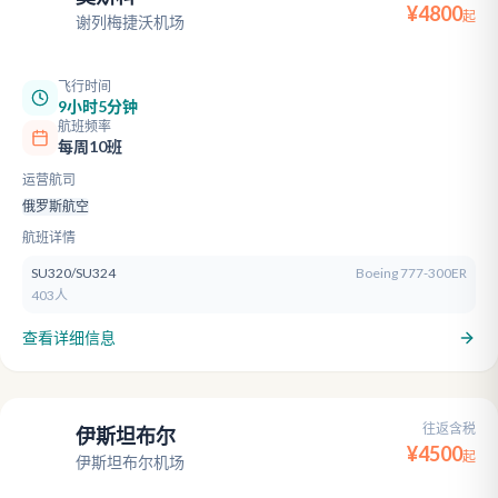
SVO
¥
4800
起
谢列梅捷沃机场
飞行时间
9小时5分钟
航班频率
每周10班
运营航司
俄罗斯航空
航班详情
SU320/SU324
Boeing 777-300ER
403人
查看详细信息
往返含税
伊斯坦布尔
IST
¥
4500
起
伊斯坦布尔机场