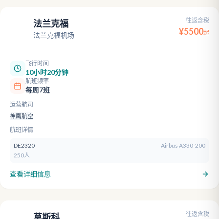
往返含税
法兰克福
FRA
¥
5500
起
法兰克福机场
飞行时间
10小时20分钟
航班频率
每周7班
运营航司
神鹰航空
航班详情
DE2320
Airbus A330-200
250人
查看详细信息
往返含税
莫斯科