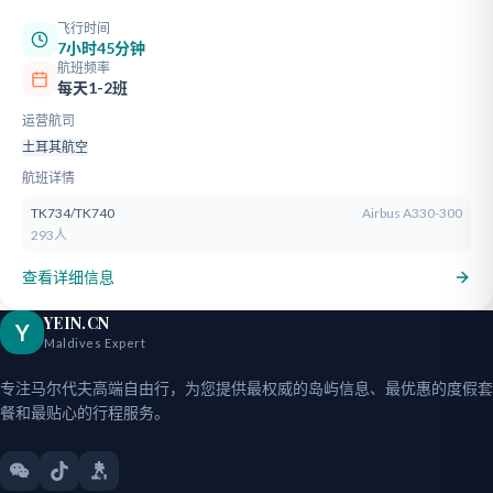
飞行时间
7小时45分钟
航班频率
每天1-2班
运营航司
土耳其航空
航班详情
TK734/TK740
Airbus A330-300
293人
查看详细信息
YEIN.CN
Y
Maldives Expert
专注马尔代夫高端自由行，为您提供最权威的岛屿信息、最优惠的度假套
餐和最贴心的行程服务。