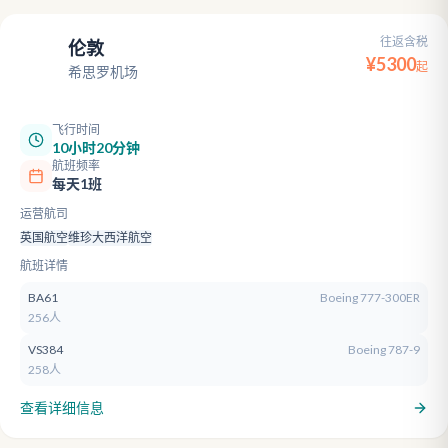
往返含税
伦敦
LHR
¥
5300
起
希思罗机场
飞行时间
10小时20分钟
航班频率
每天1班
运营航司
英国航空
维珍大西洋航空
航班详情
BA61
Boeing 777-300ER
256人
VS384
Boeing 787-9
258人
查看详细信息