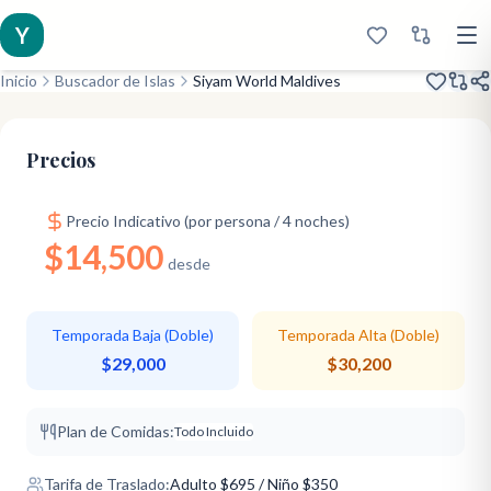
Y
Inicio
Buscador de Islas
Siyam World Maldives
Inaugurado 2021
Tobogán Divertido
Revolucionario
Precios
Precio Indicativo (por persona / 4 noches)
$14,500
desde
Temporada Baja (Doble)
Temporada Alta (Doble)
$29,000
$30,200
Plan de Comidas:
Todo Incluido
Tarifa de Traslado:
Adulto
$
695
/ Niño $350