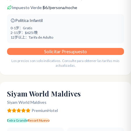
Impuesto Verde:
$
6
/
/persona/noche
Política Infantil
0-1岁：
Gratis
2-11岁：
$625/晚
12岁以上：
Tarifa de Adulto
Solicitar Presupuesto
Los precios son solo indicativos. Consulte para obtener las tarifas más
actualizadas.
Siyam World Maldives
Siyam World Maldives
Premium
Hotel
Extra Grande
Resort Nuevo