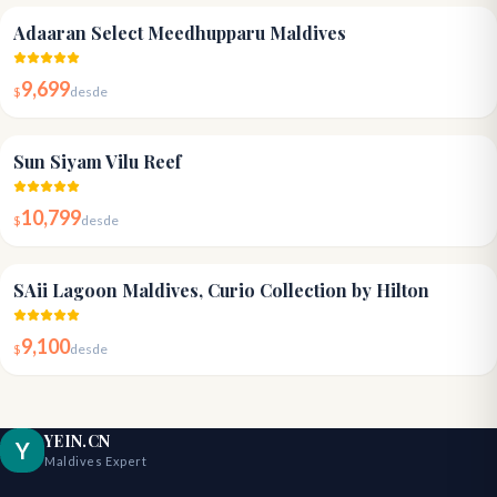
4.8
Adaaran Select Meedhupparu Maldives
9,699
$
desde
4.6
Sun Siyam Vilu Reef
10,799
$
desde
4.7
SAii Lagoon Maldives, Curio Collection by Hilton
9,100
$
desde
YEIN.CN
Y
Maldives Expert