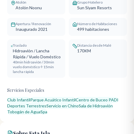
Atolón
Grupo Hotelero
Atolón Noonu
Sun Siyam Resorts
Apertura / Renovación
Número de Habitaciones
Inaugurado 2021
499
habitaciones
Traslado
Distancia desde Malé
Hidroavión / Lancha
170KM
Rápida / Vuelo Doméstico
40min hidroavión / 30min
vuelo doméstico＋15min
lancha rápida
Servicios Especiales
Club Infantil
Parque Acuático Infantil
Centro de Buceo PADI
Deportes Terrestres
Servicio en Chino
Sala de Hidroavión
Tobogán de Agua
Spa
Sobre Esta Isla