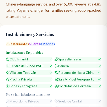
Chinese-language service, and over 5,000 reviews at a 4.85
rating. A game-changer for families seeking action-packed
entertainment.
Instalaciones y Servicios
9
Restaurantes
6
Bares
3
Piscinas
Instalaciones Disponibles
Club Infantil
Spa y Bienestar
Centro de Buceo PADI
Bañera
Villa con Tobogán
Personal de Habla China
Piscina Privada
Sala VIP del Aeropuerto
Bodas y Fotografía
Bicicletas de Cortesía
No se han listado instalaciones
Mayordomo Privado
Suelo de Cristal