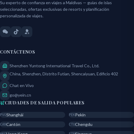
Su experto de confianza en viajes a Maldivas — guías de islas
seleccionadas, ofertas exclusivas de resorts y planificación
personalizada de viajes.
CONTÁCTENOS
Shenzhen Yuntong International Travel Co., Ltd.
China, Shenzhen, Distrito Futian, Shencaiyuan, Edificio 402
Chat en Vivo
go@yein.cn
CIUDADES DE SALIDA POPULARES
Shanghái
Pekín
PVG
PEK
Cantón
Chengdu
CAN
CTU
Hong Kong
Singapur