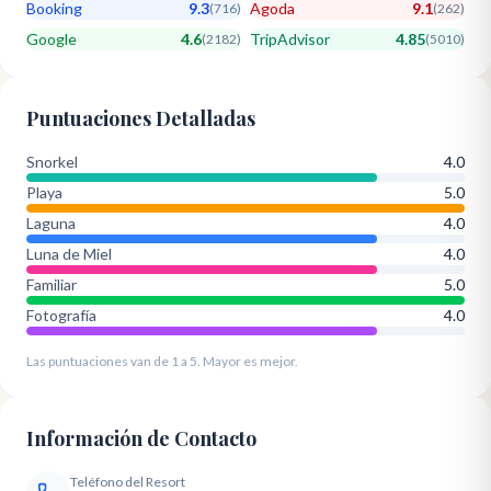
Booking
9.3
Agoda
9.1
(
716
)
(
262
)
Google
4.6
TripAdvisor
4.85
(
2182
)
(
5010
)
Puntuaciones Detalladas
Snorkel
4.0
Playa
5.0
Laguna
4.0
Luna de Miel
4.0
Familiar
5.0
Fotografía
4.0
Las puntuaciones van de 1 a 5. Mayor es mejor.
Información de Contacto
Teléfono del Resort