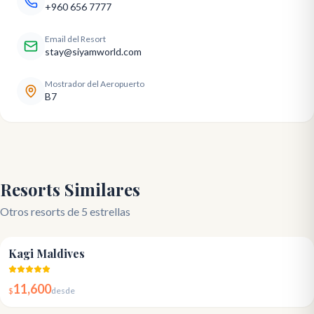
+960 656 7777
Email del Resort
stay@siyamworld.com
Mostrador del Aeropuerto
B7
Resorts Similares
Otros resorts de 5 estrellas
4.5
Kagi Maldives
11,600
$
desde