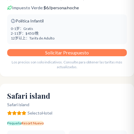
Impuesto Verde:
$
6
/
/persona/noche
Política Infantil
0-1岁：
Gratis
2-11岁：
$450/晚
12岁以上：
Tarifa de Adulto
Solicitar Presupuesto
Los precios son solo indicativos. Consulte para obtener las tarifas más
actualizadas.
Safari island
Safari island
Selecto
Hotel
Pequeña
Resort Nuevo