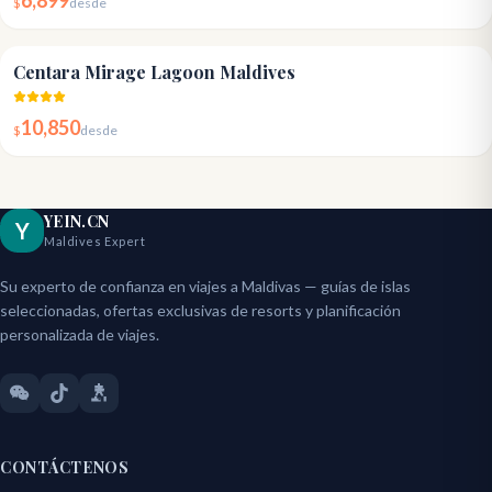
6,899
$
desde
4.2
Centara Mirage Lagoon Maldives
10,850
$
desde
YEIN.CN
Y
Maldives Expert
Su experto de confianza en viajes a Maldivas — guías de islas
seleccionadas, ofertas exclusivas de resorts y planificación
personalizada de viajes.
CONTÁCTENOS