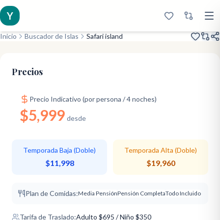
Y
Inicio
Buscador de Islas
Safari island
Banco de Arena Privado
Experto en Snorkel
Suelo de Cristal
Precios
Precio Indicativo (por persona / 4 noches)
$5,999
desde
Temporada Baja (Doble)
Temporada Alta (Doble)
$11,998
$19,960
Plan de Comidas:
Media Pensión
Pensión Completa
Todo Incluido
Tarifa de Traslado:
Adulto
$
695
/ Niño $350