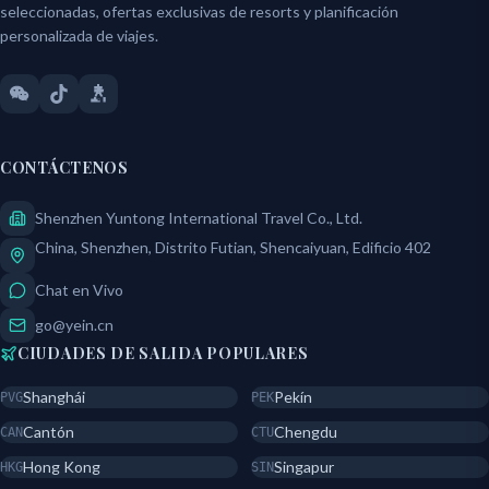
seleccionadas, ofertas exclusivas de resorts y planificación
personalizada de viajes.
CONTÁCTENOS
Shenzhen Yuntong International Travel Co., Ltd.
China, Shenzhen, Distrito Futian, Shencaiyuan, Edificio 402
Chat en Vivo
go@yein.cn
CIUDADES DE SALIDA POPULARES
Shanghái
Pekín
PVG
PEK
Cantón
Chengdu
CAN
CTU
Hong Kong
Singapur
HKG
SIN