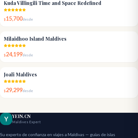
4.8
Kuda Villingili Time and Space Redefined
15,700
$
desde
4.8
Milaidhoo Island Maldives
24,199
$
desde
4.9
Joali Maldives
29,299
$
desde
YEIN.CN
Y
Maldives Expert
Su experto de confianza en viajes a Maldivas — guías de islas