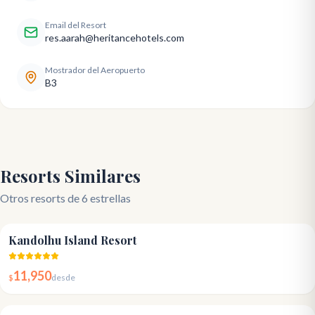
Email del Resort
res.aarah@heritancehotels.com
Mostrador del Aeropuerto
B3
Resorts Similares
Otros resorts de 6 estrellas
5.0
Kandolhu Island Resort
11,950
$
desde