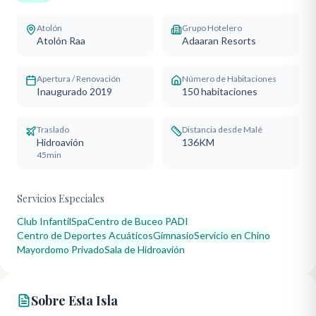
Atolón
Grupo Hotelero
Atolón Raa
Adaaran Resorts
Apertura / Renovación
Número de Habitaciones
Inaugurado 2019
150
habitaciones
Traslado
Distancia desde Malé
Hidroavión
136KM
45min
Servicios Especiales
Club Infantil
Spa
Centro de Buceo PADI
Centro de Deportes Acuáticos
Gimnasio
Servicio en Chino
Mayordomo Privado
Sala de Hidroavión
Sobre Esta Isla