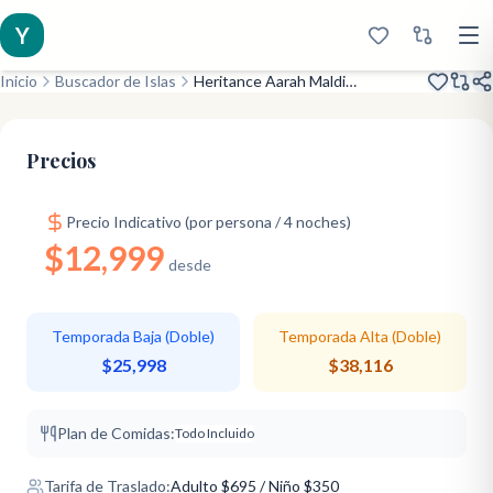
Y
Inicio
Buscador de Islas
Heritance Aarah Maldives Luxury Resort
Inaugurado 2019
Insignia de Marca
Todo Incluido Premium
Precios
Precio Indicativo (por persona / 4 noches)
$12,999
desde
Temporada Baja (Doble)
Temporada Alta (Doble)
$25,998
$38,116
Plan de Comidas:
Todo Incluido
Tarifa de Traslado:
Adulto
$
695
/ Niño $350