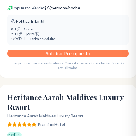
Impuesto Verde:
$
6
/
/persona/noche
Política Infantil
0-1岁：
Gratis
2-11岁：
$925/晚
12岁以上：
Tarifa de Adulto
Solicitar Presupuesto
Los precios son solo indicativos. Consulte para obtener las tarifas más
actualizadas.
Heritance Aarah Maldives Luxury
Resort
Heritance Aarah Maldives Luxury Resort
Premium
Hotel
Mediana