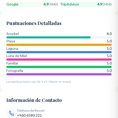
Google
4.9
TripAdvisor
4.9
(
1842
)
(
3456
)
Puntuaciones Detalladas
Snorkel
4.0
Playa
5.0
Laguna
5.0
Luna de Miel
5.0
Familiar
5.0
Fotografía
5.0
Las puntuaciones van de 1 a 5. Mayor es mejor.
Información de Contacto
Teléfono del Resort
+960 6580 222