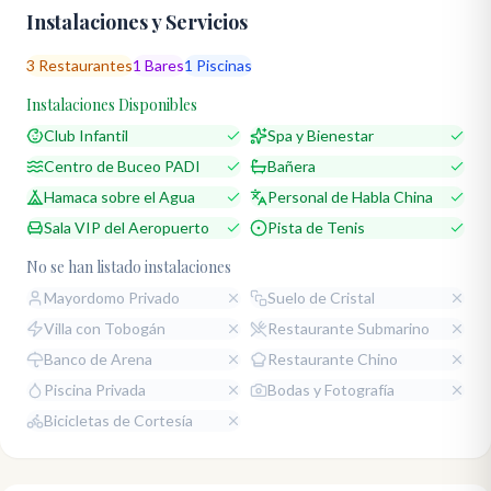
Instalaciones y Servicios
3
Restaurantes
1
Bares
1
Piscinas
Instalaciones Disponibles
Club Infantil
Spa y Bienestar
Centro de Buceo PADI
Bañera
Hamaca sobre el Agua
Personal de Habla China
Sala VIP del Aeropuerto
Pista de Tenis
No se han listado instalaciones
Mayordomo Privado
Suelo de Cristal
Villa con Tobogán
Restaurante Submarino
Banco de Arena
Restaurante Chino
Piscina Privada
Bodas y Fotografía
Bicicletas de Cortesía