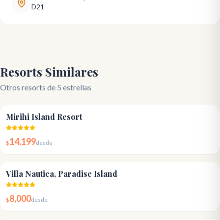
D21
Resorts Similares
Otros resorts de 5 estrellas
4.7
Mirihi Island Resort
14,199
$
desde
4.8
Villa Nautica, Paradise Island
8,000
$
desde