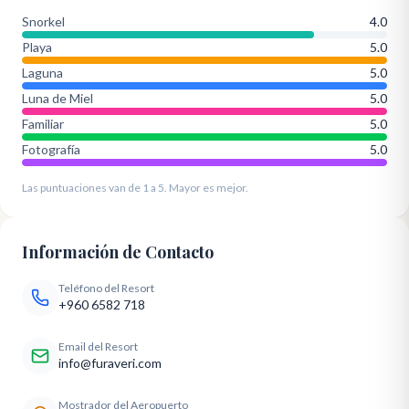
Snorkel
4.0
Playa
5.0
Laguna
5.0
Luna de Miel
5.0
Familiar
5.0
Fotografía
5.0
Las puntuaciones van de 1 a 5. Mayor es mejor.
Información de Contacto
Teléfono del Resort
+960 6582 718
Email del Resort
info@furaveri.com
Mostrador del Aeropuerto