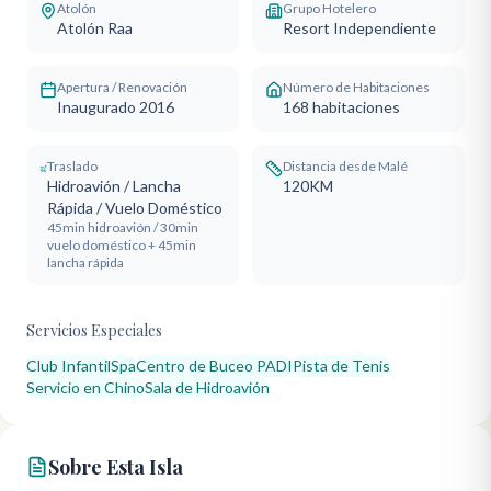
Atolón
Grupo Hotelero
Atolón Raa
Resort Independiente
Apertura / Renovación
Número de Habitaciones
Inaugurado 2016
168
habitaciones
Traslado
Distancia desde Malé
Hidroavión / Lancha
120KM
Rápida / Vuelo Doméstico
45min hidroavión / 30min
vuelo doméstico + 45min
lancha rápida
Servicios Especiales
Club Infantil
Spa
Centro de Buceo PADI
Pista de Tenis
Servicio en Chino
Sala de Hidroavión
Sobre Esta Isla