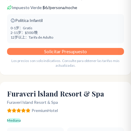
Impuesto Verde:
$
6
/
/persona/noche
Política Infantil
0-1岁：
Gratis
2-11岁：
$500/晚
12岁以上：
Tarifa de Adulto
Solicitar Presupuesto
Los precios son solo indicativos. Consulte para obtener las tarifas más
actualizadas.
Furaveri lsland Resort & Spa
Furaveri lsland Resort & Spa
Premium
Hotel
Mediana