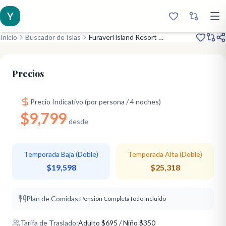
Y
Inicio
Buscador de Islas
Furaveri lsland Resort & Spa
Inaugurado 2016
Isla de Valor
Completo
Precios
Precio Indicativo (por persona / 4 noches)
$9,799
desde
Temporada Baja (Doble)
Temporada Alta (Doble)
$19,598
$25,318
Plan de Comidas:
Pensión Completa
Todo Incluido
Tarifa de Traslado:
Adulto
$
695
/ Niño $350