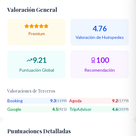
Valoración General
4.76
Premium
Valoración de Huéspedes
9.21
100
Puntuación Global
Recomendación
Valoraciones de Terceros
Booking
9.3
Agoda
9.2
(
1199
)
(
1779
)
Google
4.5
TripAdvisor
4.6
(
921
)
(
3359
)
Puntuaciones Detalladas