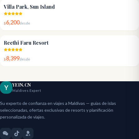
4.8
Villa Park, Sun Island
6,200
$
desde
4.8
Reethi Faru Resort
8,399
$
desde
YEIN.CN
Y
Maldives Expert
Su experto de confianza en viajes a Maldivas — guías de islas
seleccionadas, ofertas exclusivas de resorts y planificación
personalizada de viajes.