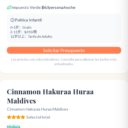
Impuesto Verde:
$
6
/
/persona/noche
Política Infantil
0-1岁：
Gratis
2-11岁：
$250/晚
12岁以上：
Tarifa de Adulto
Solicitar Presupuesto
Los precios son solo indicativos. Consulte para obtener las tarifas más
actualizadas.
Cinnamon Hakuraa Huraa
Maldives
Cinnamon Hakuraa Huraa Maldives
Selecto
Hotel
Mediana