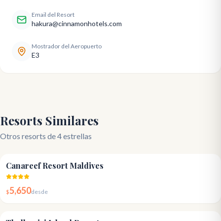
Email del Resort
hakura@cinnamonhotels.com
Mostrador del Aeropuerto
E3
Resorts Similares
Otros resorts de 4 estrellas
4.2
Canareef Resort Maldives
5,650
$
desde
4.5