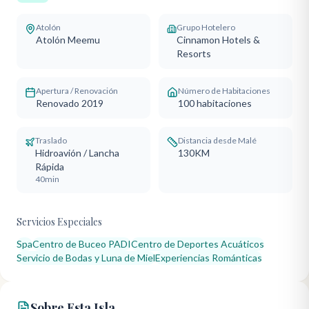
Atolón
Grupo Hotelero
Atolón Meemu
Cinnamon Hotels &
Resorts
Apertura / Renovación
Número de Habitaciones
Renovado 2019
100
habitaciones
Traslado
Distancia desde Malé
Hidroavión / Lancha
130KM
Rápida
40min
Servicios Especiales
Spa
Centro de Buceo PADI
Centro de Deportes Acuáticos
Servicio de Bodas y Luna de Miel
Experiencias Románticas
Sobre Esta Isla