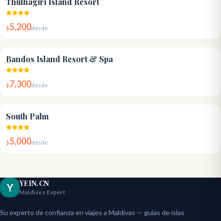
Thulhagiri Island Resort
5,200
$
desde
4.6
Bandos Island Resort & Spa
7,300
$
desde
4.5
South Palm
5,000
$
desde
YEIN.CN
Y
Maldives Expert
Su experto de confianza en viajes a Maldivas — guías de islas