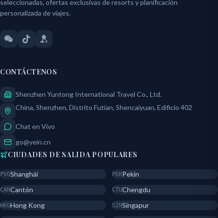
seleccionadas, ofertas exclusivas de resorts y planificación
personalizada de viajes.
CONTÁCTENOS
Shenzhen Yuntong International Travel Co., Ltd.
China, Shenzhen, Distrito Futian, Shencaiyuan, Edificio 402
Chat en Vivo
go@yein.cn
CIUDADES DE SALIDA POPULARES
Shanghái
Pekín
PVG
PEK
Cantón
Chengdu
CAN
CTU
Hong Kong
Singapur
HKG
SIN