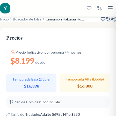
Y
Inicio
Buscador de Islas
Cinnamon Hakuraa Huraa Maldives
Renovado 2019
Paraíso del Surf
Relación Calidad-Precio
Precios
Precio Indicativo (por persona / 4 noches)
$8,199
desde
Temporada Baja (Doble)
Temporada Alta (Doble)
$16,398
$16,800
Plan de Comidas:
Todo Incluido
Tarifa de Traslado:
Adulto
$
695
/ Niño $350