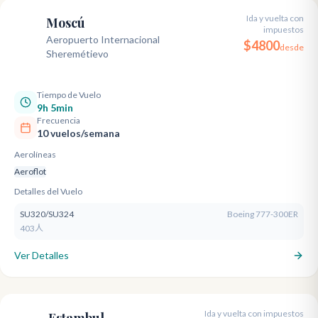
Ida y vuelta con
Moscú
impuestos
SVO
Aeropuerto Internacional
$
4800
desde
Sheremétievo
Tiempo de Vuelo
9h 5min
Frecuencia
10 vuelos/semana
Aerolíneas
Aeroflot
Detalles del Vuelo
SU320/SU324
Boeing 777-300ER
403人
Ver Detalles
Ida y vuelta con impuestos