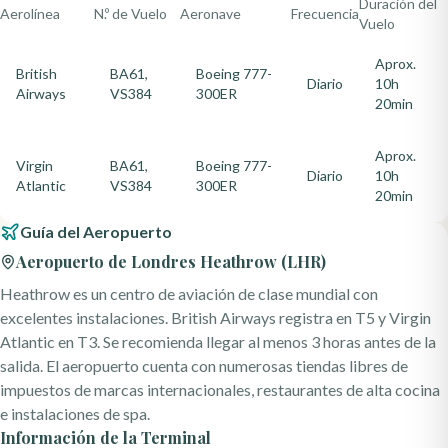
Duración del
Aerolínea
N.º de Vuelo
Aeronave
Frecuencia
Vuelo
Aprox.
British
BA61,
Boeing 777-
Diario
10h
Airways
VS384
300ER
20min
Aprox.
Virgin
BA61,
Boeing 777-
Diario
10h
Atlantic
VS384
300ER
20min
Guía del Aeropuerto
Aeropuerto de Londres Heathrow
(
LHR
)
Heathrow es un centro de aviación de clase mundial con
excelentes instalaciones. British Airways registra en T5 y Virgin
Atlantic en T3. Se recomienda llegar al menos 3 horas antes de la
salida. El aeropuerto cuenta con numerosas tiendas libres de
impuestos de marcas internacionales, restaurantes de alta cocina
e instalaciones de spa.
Información de la Terminal