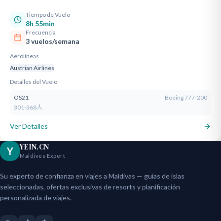
Tiempo de Vuelo
8h 55min
Frecuencia
3 vuelos/semana
Aerolíneas
Austrian Airlines
Detalles del Vuelo
OS21
Boeing 777-200
301-368人
Ver Detalles
YEIN.CN
Y
Maldives Expert
Su experto de confianza en viajes a Maldivas — guías de islas
seleccionadas, ofertas exclusivas de resorts y planificación
personalizada de viajes.