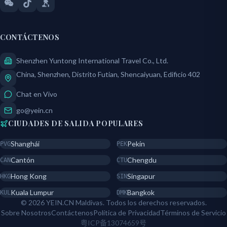
CONTÁCTENOS
Shenzhen Yuntong International Travel Co., Ltd.
China, Shenzhen, Distrito Futian, Shencaiyuan, Edificio 402
Chat en Vivo
go@yein.cn
CIUDADES DE SALIDA POPULARES
Shanghái
Pekín
PVG
PEK
Cantón
Chengdu
CAN
CTU
Hong Kong
Singapur
HKG
SIN
Kuala Lumpur
Bangkok
KUL
DMK
© 2026 YEIN.CN Maldivas. Todos los derechos reservados.
Sobre Nosotros
Contáctenos
Política de Privacidad
Términos de Servicio
粤ICP备13074659号