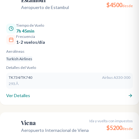
Estambul
IST
$
4500
desde
Aeropuerto de Estambul
Tiempo de Vuelo
7h 45min
Frecuencia
1-2 vuelos/día
Aerolíneas
Turkish Airlines
Detalles del Vuelo
TK734/TK740
Airbus A330-300
293人
Ver Detalles
Ida y vuelta con impuestos
Viena
VIE
$
5200
desde
Aeropuerto Internacional de Viena